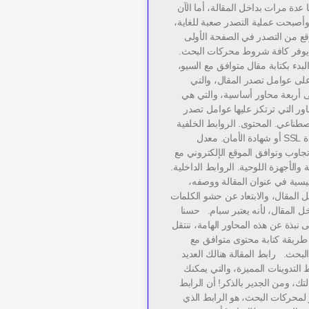
ا عدة مرات بداخل المقالة، أما الآن
 وأصبحت عملية التصدر صعبة للغاية،
قع من التصدر في الصفحة الأولى
وفر كافة شروط محركات البحث.
لبدء بكتابة مقال متوافق مع السيو،
 على عوامل تصدر المقال، والتي
ى أربعة محاور أساسية، والتي هي
ور التي ترتكز عليها عوامل تصدر
اصطناعي. المحتوى. الروابط الخلفية
“باك لينك”. شهادة SSL أو شهادة الأمان. معدل
 تجاوب وتوافق الموقع الإلكتروني مع
 والأجهزة اللوحية. الروابط الداخلية.
ئيسية في عنوان المقالة ووصفه،
 المقال، والابتعاد عن حشو الكلمات
ل المقال، لأنه يعتبر سبام. حسنا
نبذة عن هذه المحاور الهامة، ننتقل
طريقة كتابة محتوى متوافق مع
لبحث. رابط المقالة هنالك العديد
التدوينات المميزة، والتي يمكنك
التك، ومن الجدير بالذكر! أن الرابط
لمحركات البحث، هو الرابط الذي