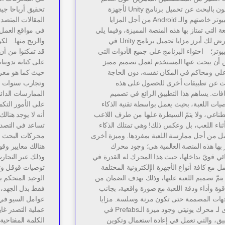
يقومون بالبحث عن تحميل برنامج Unity لأجهزة
تحقيق أرباحا جي
الكمبيوتر خاصتهم والـ Android من أجل المزايا
المقالات المتصد
عة التي تمتاز بها هذه المنصة المميزة، وفيما يلي
في مواقع العمل 
سنعرض لك أبرز مزايا تحميل برنامج Unity في
والربح منها. لكن
يوتر؛ احتواء البرنامج على جميع الأدوات التي
قد تمكنوا من أن
 أن يبحث عنها المستخدم لعمل تصميم مميز
على كتابة تدوين
علي ومحاكم في المكان نفسه، دون الحاجة
ث عن تطبيقات أخرى للحصول على هذه
وتجارب سنوات ي
فات. يساهم هذا التطبيق الرائع في تصميم
الممارسات الدائم
ات اللعبة، بحيث يعمل بواسطة تقنية الذكاء
على الأمور التكم
طناعي، ولا يتمّ السيطرة عليها من طرف اللاعب
أنه لا يوجد هنال
ثناء اللعب، بل وعكس ذلك! وهي تمتلك الذكاء
تساعد في التصد
مل من أجل ممارسة اللعبة بمفردها. وميزة أخرى
محركات البحث ا
 بها هذه المنصة العالمية هي؛ وجود محرك
هنالك معايير وقوا
ئي قويّ بداخلها، حيث هذا المحرك له القدرة في
وذلك عبر التجار
مل مع كافة أنواع الأجهزة الإلكترونية المختلفة
توصيات قوقل وتح
يتمّ تصميم اللعبة عليها، وذلك بهدف الضمان من
الوحيد المتحكم ب
وة وأداء ودقة اللعبة مع صورة واقعية، بجانب
فقط بذل الجهد، 
جهات المصممة حتى تكون مرنة وسلسة. مزايا
عوامل السيو في
أخرى لـ محرك يونيتي وجود ميزة الـPrefabs في
عملية التصدر غا
بيق، والتي تعمل في إعادة استعمال وتكوين
الكلمة المفتاحي