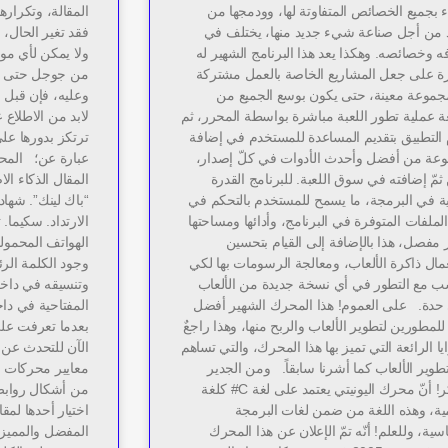
 بجميع الخصائص المتفاوتة لها، وودمجها من
المقالة، وتكراره
 من أجل صناعة شيء جديد منها، يختلف في
فقد تغير الحال،
ه وخصائصه. وهكذا يعد هذا البرنامج الشهير له
ولا يمكن لأي مو
رة على جعل المشاريع الخاصة بالعمل مشتركة
من جوجل حتى ي
جموعة معينة، حتى يكون بوسع الجميع من
وعليه، فإن قبل ا
عة عملية تطور اللعبة مباشرة بواسطة المحرر، ثم
لابد من الاطلاع
 التطبيق بتقديم المساعدة للمستخدم في إضافة
ترتكز بدورها عل
عة من أفضل وأحدث الأدوات في كلّ إصدار،
عبارة عن؛ المحا
مّ إضافته في سوق اللعبة. للبرنامج القدرة
المقال الذكاء ال
لية في البرمجة، ما يسمح للمستخدم بالتحكم في
لملفات المتوفرة في البرنامج، وأدائها ومساحتها
الارتداد. سكيما.
 مفصل، هذا بالإضافة إلى القيام بتحسين
الهواتف المحمولة
مال ذاكرة الألعاب، ومعالجة الرسومات بها لكي
وجود الكلمة الر
سب مع التطور في أي نسخة جديدة من الألعاب
وتنسيقه في داخل
حدة. على العموم! هذا المحرك الشهير أفضل
المفتاحية في داخ
للمطورين لتطوير الألعاب والربح منها، وهذا راجعٌ
بعدما تعرفت على 
يا الرائعة التي تميز بها هذا المحرك، والتي تساهم
الآن للتحدث عن 
وير الألعاب كما أشرنا سابقاً. ومن الجدير
معايير محركات ا
بالذّكر! أنّ محرك اليونيتي يعتمد على لغة C# كلغة
من أشكال روابط 
ة، وهذه اللغة من ضمن لغات البرمجة
اختيار أحدها لمق
سية، وللعلم! أنّه تمّ الإعلان عن هذا المحرك
المفضل والمميز 