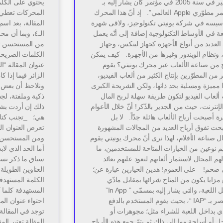
الشهير في سنة 2005 في مؤتمر كان يشار إليه بـ
يحتوي على الكلمة
“مؤتمر مطوّري Apple العالمي”. إذ أنّ هذا المحرك
أسيسه في شركة يونيتي تكنولوجيز، ولاقى شهرة
المقالة، بعد اسم
ة في الأوساط التكنولوجية إضافة إلى أنّه يعمل
الـ٤، وبما أن 
لعديد من أنواع الأجهزة كجهاز لينكس، وجهاز
من المستحسن تجن
 ونظام الويندوز وغيرها من الأجهزة. كيف يمكن
الكلمات الصريحة
ح من صناعة الألعاب عبر محرك يونيتي؟ يقوم
عنوان المقالة “ال
ر من المطوّرين بإنتاج الكثير من ألعاب الفيديو،
الزائر فيما إذا ك
 مميزة ومسلية بحد ذاتها، ولكن الشريحة الكبرى
ونلاحظ أن بعض ال
 ألعاب الفيديو لتكون طريقة سهلة لربح المال
ذكية وملفتة، لج
إنترنت، حيث من الجدير بالذّكر! أنّ خلال الأعوام
ذلك إن أردت بشر
رة أصبحت أرباح الألعاب هائلة جدّاً. لا بل
هي؛ _تجنب كتابة
حت تفوق أرباح العديد من المجالات المشهورة
 صناعة الأفلام، لهذا نرى أنّ محرك يونيتي يقوم
يم نوعين من الخيارات المتاحة للمستخدمين، ما
لهم المجال لاستثمار ألعابهم لتعود عليهم بعائد
سياق ما ذكر نست
 ضخم! على العموم! هذين الخيارين عبارة عن؛
العناوين الطويلة
زايا يكون من المتاح شرائها بمقابل مادّي
الكلمة المستهدفة
بداخل اللعبة، والتي يشار إليه بمسمّى ” In App”
المستهدفة كلما 
ويختصر بـ “IAP “، بحيث يقوم المستخدم بالدفع
دي بداخل اللعبة للشراء مثل؛ مجوهرات أو
 أو أسلحة وما إلى ذلك ثم يتمّ جمع هذه الأرباح
المقالة تعتبر ال