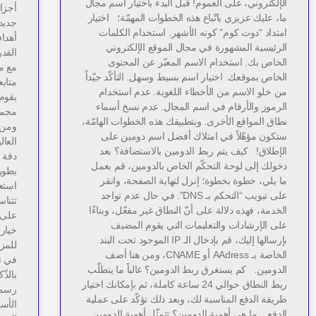
الإلكتروني، على العموم! قبل البدء باختيار اسم مجال
أجزاء
ما، عليك عزيزي باتّباع هذه الخطوات المهمّة؛ اختيار
جديد
امتداد “دوت كوم” كونه الأشهر. استخدام الكلمات
أهداف
الرئيسية المشهورة في مجال الموقع الإلكتروني
القد
الخاص بك. استخدام الاسم المعبّر عن المحتوى
مع م
الخاص بموقعك. اختيار اسم بسيط وسهل. التأكّد جيّداً
متاب
من خلو الاسم من الأخطاء اللغوية. عدم استخدام
يقوم
الرموز والأرقام في اسم المجال. عدم نسخ أسماء
مجمو
نطاق المواقع الأخرى. وبتطبيقك هذه الخطوات الهامّة،
ومن ث
ستكون مؤهّلاً في امتلاك أفضل اسم دومين على
العا
الإطلاق! كيف يتم ربط الدومين بالاستضافة؟ بعد
دقة ا
دخولك إلى لوحة التحكّم الخاص بالدومين، قم بعمل
بطور
ما يلي، خطوة بخطوة؛ إنزل لنهاية الصفحة، وانقر
استع
على تبويب “التحكم بـ DNS”. في حال عدم تواجد
تتنا
الخدمة، فهذه دلالة على أنّ النطاق غير مفعّل، وبناءًا
على 
على الإرشادات والتعليمات التي يقوم المضيف
خيار 
بإرسالها إليك، قم بإدخال الـ IP الموجود تحت البند
للمزا
الخاصة بـ AAdress أو CNAME، ومن هنا أضف
في تط
الدومين. كم يستغرق ربط الدومين؟ غالباً ما يتطلّب
ربط النطاق حوالي 24 ساعة كاملة، ثم بإمكانك اختيار
رسمي
طريقة الدفع المناسبة لك، وبعد ذلك تؤكّد على عملية
الأسا
الدفع. ما هي أهمية الدومين؟ تتمثّل أهمية الدومين