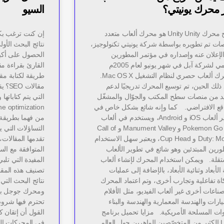
 محرك يونيتي؟
السيو
شرح محرك Unity Unity هو محرك ألعاب متعدد
إن كنت ترغب بكت
صات تم تطويره بواسطة شركة يونيتي تكنولوجيز،
نتائج البحث الأو
الإعلان عنه وإصداره في مؤتمر المطورين
الحصول على أكبر
العالمي لشركة آبل في شهر يونيو لعام 2005م
القارئ بقراءة مقا
كمحرك ألعاب حصري لنظام التشغيل Mac OS X.
طريقة لكتابة مق
ذلك الحين، تم توسيع المحرك تدريجيًا لدعم
يد من منصات سطح المكتب والجوّال والمشغّل
اقع الافتراضي. كما وإنه شائع بشكل خاص في
تطوير ألعاب iOS و Android، ويستخدم في ألعاب
من فهما بطريقة 
مثل Pokemon Go و Manument Valley و Call of
التساؤلات التي 
Duty: Mobile و Cup Head، ويعتبر سهل الاستخدام
تقدمها المقالات،
رين المبتدئين وهو شائع في تطوير الألعاب
المتوافقة مع السي
تقلة. ويمكن استخدام المحرك لإنشاء ألعاب
المفيدة التي تلب
ة الأبعاد وثنائية الأبعاد، بالإضافة إلى عمليات
تصنيف هذه المق
اة تفاعلية وتجارب أخرى، وتم اعتماد المحرك
نتائج البحث الت
اعات أخرى غير ألعاب الفيديو، مثل الأفلام
ومحرك جوجل ب
ارات والهندسة المعمارية والهندسة والبناء
تحترم فيها شرو
وات المسلحة الأمريكية. مزايا تحميل برنامج
القول أن إتقان ك
Unity الكثير من المتخصّصين الماهرين حول العالم
في المحركات الع