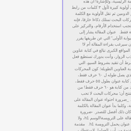
 الرئيسية، وللإشارة! أن هذه
المحركات تعطي أولوية كبيرة لأول ٣ كلمات من رابط
 الدومين ثم تقل الأولوية مع الكلمة
محركات البحث تمتلك ذكاءا خارقا، فإنه
ب استخدام الأرقام، والتركيز على
 فقط. عنوان المقالة يشار إلى
بوابة الأولى” التي عن طريقها يقرر
ان سيرغب بقراءة المقالة أم لا!
مواقع الكبرى تبالغ في كتابة عناوين
ذب الزوار، وأنت بدورك تستطيع فعل
ط أن تتقيد بشروط السيو، التي
 العناوين الطويلة؛ كون المحركات
تعرض العنوان الذي يصل طوله ل ٦٠ حرف فقط،
ومن المستحسن كتابة عنوان بطول ٥٥ حرف فقط،
أما الحد الذي لابد من كتابة هو ٦٠ حرف فقط! من
نتج أن؛ محركات البحث لا تحب
. _ضرورة احتواء عنوان المقالة على
، وكلما بدأ عنوان المقالة بالكلمة
كان ذلك أفضل للتصدر. -ضرورة
احتواء عنوان المقالة على الترويسة\الوسم h1، ولا
توجد في المقالة عنوان يحمل الترويسة h1. مقدمة
مقدمة من أبرز العوامل لاستقطاب