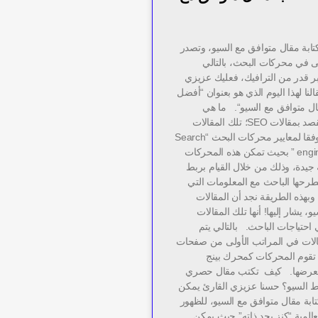
ابة مقال متوافق مع السيو، وتصدر
لى في محركات البحث، بالتالي
 قدر من الترافيك، فعليك عزيزي
لنا لهذا اليوم الذي هو بعنوان “أفضل
ال متوافق مع السيو“. ما هي
مقالات SEO؟ يقصد بمقالات SEO؛ تلك المقالات
التي يتم كتاباتها وفقا لمعايير محركات البحث “Search
engine optimization ” بحيث تمكن هذه المحركات
جيدة، وذلك من خلال القيام بربط
يطرحها الباحث مع المعلومات التي
 وبهذه الطريقة نجد أن المقالات
و، يشار إليها! أنها تلك المقالات
ي احتياجات الباحث. بالتالي يتم
الات في المراتب الأولى من صفحات
ي تقوم المحركات كمحرك بينج
عرضها. كيف تكتب مقال حصري
ط السيو؟ حسنا عزيزي القارئ يمكن
تابة مقال متوافق مع السيو، للظهور
المية “كنز بحد ذاته” حيث يمكن