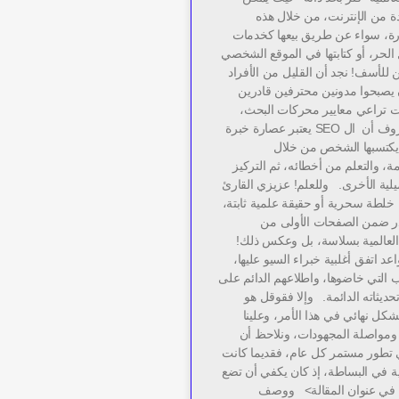
دة من الإنترنت، من خلال هذه
رة، سواء عن طريق بيعها كخدمات
الحر، أو كتابتها في الموقع الشخصي
 للأسف! نجد أن القليل من الأفراد
 يصبحوا مدونين محترفين قادرين
ات تراعي معايير محركات البحث،
حيث كما هو معروف أن ال SEO يعتبر عصارة خبرة
كتسبها الشخص من خلال
ة، والتعلم من أخطائه، ثم التركيز
يلية الأخرى. وللعلم! عزيزي القارئ
ك خلطة سحرية أو حقيقة علمية ثابتة،
ر ضمن الصفحات الأولى من
لعالمية بسلاسة، بل وعكس ذلك!
عد اتفق أغلبية خبراء السيو عليها،
ب التي خاضوها، واطلاعهم الدائم على
ديثاته الدائمة. وإلا فقوقل هو
شكل نهائي في هذا الأمر، وعلينا
ومواصلة المجهودات، ونلاحظ أن
 تطور مستمر كل عام، فقديما كانت
ية في البساطة، إذ كان يكفي أن تضع
ة في عنوان المقالة> ووصف