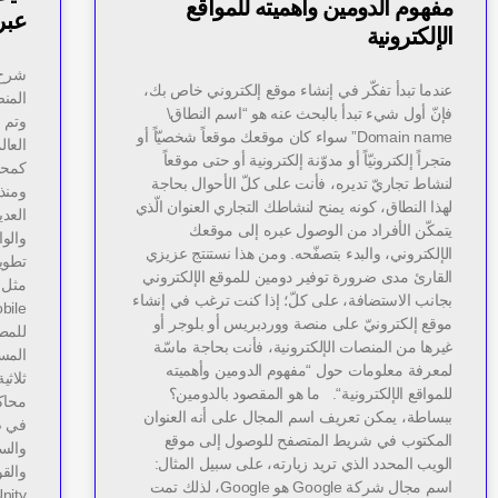
مفهوم الدومين وأهميته للمواقع
عبر
الإلكترونية
عندما تبدأ تفكّر في إنشاء موقع إلكتروني خاص بك،
المن
فإنّ أول شيء تبدأ بالبحث عنه هو “اسم النطاق\
وتم 
Domain name” سواء كان موقعك موقعاً شخصيّاً أو
متجراً إلكترونيّاً أو مدوّنة إلكترونية أو حتى موقعاً
لنشاط تجاريّ تديره، فأنت على كلّ الأحوال بحاجة
ومنذ 
لهذا النطاق، كونه يمنح لنشاطك التجاري العنوان الّذي
العد
يتمكّن الأفراد من الوصول عبره إلى موقعك
والو
الإلكتروني، والبدء بتصفّحه. ومن هذا نستنتج عزيزي
القارئ مدى ضرورة توفير دومين للموقع الإلكتروني
بجانب الاستضافة، على كلّ؛ إذا كنت ترغب في إنشاء
موقع إلكترونيّ على منصة ووردبريس أو بلوجر أو
للمطو
غيرها من المنصات الإلكترونية، فأنت بحاجة ماسّة
المس
لمعرفة معلومات حول “مفهوم الدومين وأهميته
ثلاثي
للمواقع الإلكترونية“. ما هو المقصود بالدومين؟
محاك
ببساطة، يمكن تعريف اسم المجال على أنه العنوان
في صن
المكتوب في شريط المتصفح للوصول إلى موقع
والسي
الويب المحدد الذي تريد زيارته، على سبيل المثال:
والق
اسم مجال شركة Google هو Google، لذلك تمت