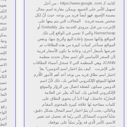
كتابته كـ https://www.google. com ، من أجل
تسهيل الأمر على الجميع، ويمكن مقارنة اسم مجال
ببصمة الإصبع، فهو أيضاً فريد من نوعه، حيث أنّ لكل
الرائ
شخص بصمة فريدة. المجالات التي يتم بيعها على
الإنترنت من قبل مزودي الخدمة مثل Godaddy أو
الكمب
Namecheap والتي لا تنتمي في الواقع إلى تلك
يمكن
المواقع ولكنها تسمح بإعادة البيع والربح منها، وبعض
وتفا
المواقع تستأجر كميات كبيرة من هذه النطاقات ثم
للبح
تعرضها بأسعار أخرى، وعادة ما تكون الأسعار قريبة
الإضا
لأن السعر الأساسي لأي اسم مجال تحدده منظمة
شخصي
ICANN، وهي المنظمة التي لا تسجل أسماء النطاقات
الاص
على الإنترنت. كيف يتمّ اختيار اسم الدومين؟ يعدّ
في أ
اختيار اسم نطاق فريد من نوعه أحد أهم الأمور اللّازم
الكا
فعلها للموقع الإلكتروني الخاص بك، ذلك لأنّ اسم
تتميز
الدومين سيكون كنقطة اتصال بين الزوّار والموقع
فيزيا
الإلكتروني الخاص بك، كما أنّه يعبّر عن العلامة
التعا
التجاريّة خاصتك، لهذا لابدّ أن يحتوي النطاق على
التي 
كلمات مفتاحية لها علاقة كبيرة بالمحتوى المقدّم.
رفع ق
وبالتالي، يجب أن يتمّ اختيار اسم المجال بشكل دقيق،
الوا
تجنّباً لحدوث المشاكل التي ربّما قد تحصل عند تغيير
الاسم، الأمر الّذي قد يؤثّر سلباً على موقعك
التط