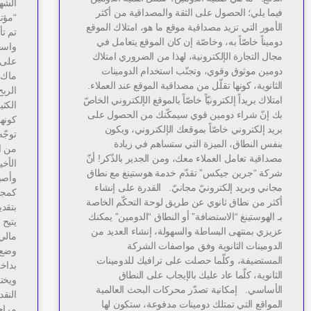
فيما يلي؛ الحصول على الثقة والمصداقية من أكثر
الأمور التي تزيد مصداقية موقع ما هو، امتلاك الموقع
تم ت
دوميناً خاصّاً به، وخاصّة إن كان الموقع يتعامل في
واسع
مجال التجارة الإلكترونية، لهذا من الضروري امتلاك
على ا
دومين موثوق وقوي، وتجنّب استخدام الدومينات
ماك،
الثانوية، كونها تقلّل من مصداقية الموقع عند العملاء.
الرب
امتلاك بريداً إلكترونيّاً خاصّاً بالموقع الإلكتروني الخاصّ
الكثي
بك إنّ شراء دومين قوي سيمكّنك من الحصول على
كونها
بريد إلكتروني خاصّاً بموقعك الإلكتروني، ويكون
توجّه
بنفس النطاق، الميزة التي ستساهم في زيادة
من ال
مصداقية تعامل العملاء معك، ومن الجدير بالذّكر! أنّ
الأخي
شركة “جرين جيكس” تقدّم خدمة هوستينغ مع نطاق
وأصب
مجاني وبريد إلكترونيّ مجانيّ. القدرة على إنشاء
كمجال
أكثر من نطاق ثانوي عن طريق لوحة التحكّم الخاصة
بتقد
بـ الهوستينغ “الاستضافة” أو النطاق “الدومين” يمكنك
يتيح 
عزيزي بمنتهى البساطة والسهولة، إنشاء العديد من
مالي
الدومينات الثانوية وفق مواصفات الشركة
وضع م
المستضيفة، وكلّما حصلت على ترافيك للدومينات
الثانوية، كلّما عاد عليك بالإيجاب على النطاق
الأساسي. إمكانية تصدّر محركات البحث العالمية
النق
المواقع التي تمتلك دومينات مدفوعة، ستكون لها
مراحل