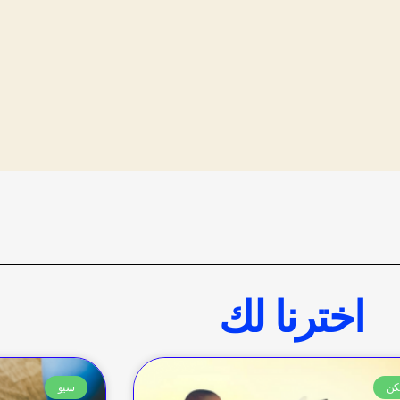
اخترنا لك
كن
سيو