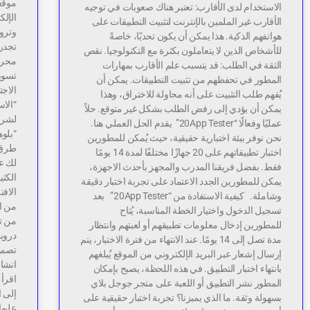
موقعك
الاستخدام لدى الأقارب: تعتبر هناك صعوبات في توجيه
الإلك
الأقارب غير الملمين بالإنترنت لتثبيت التطبيقات على
وتروي
هواتفهم الذكية. هذا يمكن أن يكون تحديًا، خاصةً
تجدر 
للأشخاص الذين لا يتعاملون بكثرة مع التكنولوجيا. نقص
محرك
الثقة في الطلب: قد يتسبب علم الأقارب بمهارات
تسويق
المطور في تحفظهم من تثبيت التطبيقات. يمكن أن
الاجت
يُفهم طلب التثبيت على أنه محاولة للاختراق، وهذا
“الاس
يمكن أن يؤدي إلى رفض الطلب بشكل غير متوقع. حلاً
لشرا
عمليًا وفعالًا “20App Tester” يقدم الحل العملي هنا.
“بلوه
نحن نوفر بيئة اختبارية حقيقية، حيث يُمكن للمطورين
طرق ا
اختبار تطبيقاتهم على 20 جهازًا مختلفًا لمدة 14 يومًا
لك عز
فقط. بفضل فريقنا المدرب والمجهز بأحدث الاجهزة،
الكث
يمكن للمطورين الجدد الاعتماد على تجربة اختبار دقيقة
وشاملة. كيفية الاستفادة من “20App Tester” بعد
من ال
تسجيل الدخول واختيار الخطة المناسبة، يُتاح
من تق
للمطورين إدخال معلومات تطبيقهم أو لعبتهم وانتظار
دروبش
مدة تصل إلى 14 يومًا. عند الانتهاء من فترة الاختبار، يتم
تصمي
إرسال إشعار عبر البريد الإلكتروني من الموقع يُبلغهم
انشاء
بانتهاء اختبار التطبيق. في هذه اللحظة، يصبح بإمكان
اقرأ 
المطور نشر التطبيق أو اللعبة على متجر جوجل بلاي
إلى ا
بسهولة وثقة. ما الذي يميزنا؟ تجربة اختبار حقيقية على
عليها