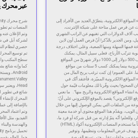
ا
عبر محرك ي
 المواقع الالكترونية، يتطرّق العديد من الأفراد إلى
ث عن فرص عمل متاحة على شبكة الإنترنت،
المنصات تم تطوي
 آلاف الدولارات التي تغنيهم عن الراتب الشهري
وتم الإعلان عنه 
ل، ومن الجدير بالذّكر! أنّ فرص العمل أون لاين
عة فمنها السهلة ومنها الصعبة، وعلى اختلاف درجة
بة تترتّب الأرباح، فعلى سبيل المثال، يمكنك
تم توسيع المحرك 
كسب 500 دولار إلى 1000 دولار شهريّ من المواقع
سطح المكتب والج
الالكترونية بينما يمكنك كسب 5 سنتات من مواقع
ا. على العموم! إن كنت ترغب بربح المال من
 المواقع الالكترونية المميّزة، فأعتقد أنّك في
ن الصحيح! بحيث وفّرنا لك معلومات قيّمة حول
Head، ويعتب
ة انشاء المواقع الالكترونية والربح منها“. ما نعني
شائع في تطوير ا
قع الإلكتروني؟ يقصد بالموقع الإلكتروني على أنّ؛
المحرك لإنشاء ألعا
عة من الملفات التي يمكن الوصول إليها من خلال
بالإضافة إلى عمل
 الويب، ويقدّم هذا الموقع محتوى أو خدمة معينة
وتم اعتماد المح
ار، وللعلم! أنّه يتمّ إدارته من قبل شركة أو فرد ما‌،
الفيديو، مثل الأف
وغالباً ما تستخدم المنصات الإلكترونية أكواد (HTML)
والهندسة والبناء
 بهدف عرض المعلومات وتنظيمها، وتوفير
عة من حلقات تنقل، حتى تسنح الفرصة