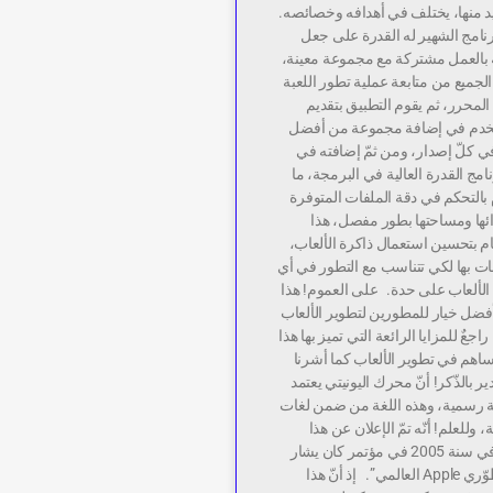
منها، يختلف في أهدافه وخصائصه.
برنامج الشهير له القدرة على جعل
 بالعمل مشتركة مع مجموعة معينة،
جميع من متابعة عملية تطور اللعبة
محرر، ثم يقوم التطبيق بتقديم
خدم في إضافة مجموعة من أفضل
ي كلّ إصدار، ومن ثمّ إضافته في
امج القدرة العالية في البرمجة، ما
التحكم في دقة الملفات المتوفرة
ائها ومساحتها بطور مفصل، هذا
يام بتحسين استعمال ذاكرة الألعاب،
ت بها لكي تتناسب مع التطور في أي
لألعاب على حدة. على العموم! هذا
فضل خيار للمطورين لتطوير الألعاب
راجعٌ للمزايا الرائعة التي تميز بها هذا
اهم في تطوير الألعاب كما أشرنا
ر بالذّكر! أنّ محرك اليونيتي يعتمد
 C# كلغة رسمية، وهذه اللغة من ضمن لغات
 وللعلم! أنّه تمّ الإعلان عن هذا
المحرك الشهير في سنة 2005 في مؤتمر كان يشار
إليه بـ “مؤتمر مطوّري Apple العالمي”. إذ أنّ هذا