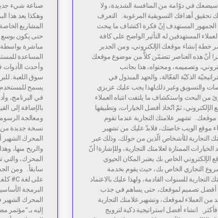
سيضعك في دوّامة من المنافسة الشديدة، ولا
صناعة شيء جديد 
ك تحقيق أهدافك التسويقية المرغوبة. التعرف
وهكذا يعد هذا ال
الجمهور المستهدف إنّ فكرة اكتشاف ما يبحث
المشاريع الخاصة
عملاء المستهدفين له التأثير الواضح على كافة
حتى يكون بوسع ال
ر خطة إنشاء موقعك الإلكتروني، ومن الجدير
مباشرة بواسطة ال
كر! أنّ هذه العناصر تتضمّن كلاًّ من موضوع موقعك
المساعدة للمست
تروني، وتصميمه، ومحتواه، هذا بجانب
وأحدث الأدوات ف
راتيجيّة الذكيّة الفعّالة، والجهد المبذول في
سوق اللعبة. للبرن
صات والتسويق وغير ذلك‌لهذا يجب عليك عزيزي
يسمح للمستخدم ب
ئ من البحث واستكشاف ما يلتفت انتباه العملاء
في البرنامج، وأد
 الإلكتروني، ثمّ اتّخاذ أفضل الخيارات، وتطبيقها
بالإضافة إلى الق
موقعك. تشهير علامتك التجارية عندما تقوم
ومعالجة الرسوما
ء موقع الويب خاصتك، فلابدّ عليك من تشهير
نسخة جديدة من ا
ك التجارية للأشخاص الّذين من حولك، وذلك عبر
المحرك الشهير أ
 الخيارات الممتازة لعلامتك التجارية، وللإشارة! أنّ
والربح منها، وهذا 
ع الإلكتروني الخاص بك يعتبر المكان الحيوي
المحرك، والتي تس
روع التجاري الخاص بك، حيث يقوم بخدمة
سابقاً. ومن الجدي
ك التجارية للسنوات القادمة، ولهذا عليك بالاعتماد
على لغة
أفضل تصميم لموقعك، حتى يساهم في جذب
البرمجة الأساسية،
د من العملاء لموقعك، وتشهير علامتك التجارية
فأكثر. انشاء أفضل استراتيجية ذكية لترويج