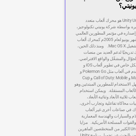
ونيتي؟
شرح محرك Unity Unity هو محرك ألعاب متعدد
ره بواسطة شركة يونيتي تكنولوجيز،
وإصداره في مؤتمر المطورين العالمي
لشركة آبل في شهر يونيو لعام 2005م كمحرك ألعاب
حصري لنظام التشغيل Mac OS X. ومنذ ذلك الحين،
تدريجيًا لدعم العديد من منصات
وّال والمشغّل والواقع الافتراضي.
كما وإنه شائع بشكل خاص في تطوير ألعاب iOS و
Android، ويستخدم في ألعاب مثل Pokemon Go و
Manument Valley و Call of Duty: Mobile و Cup
ر سهل الاستخدام للمطورين المبتدئين وهو
لألعاب المستقلة. ويمكن استخدام
ب ثلاثية الأبعاد وثنائية الأبعاد،
يات محاكاة تفاعلية وتجارب أخرى،
رك في صناعات أخرى غير ألعاب
لام والسيارات والهندسة المعمارية
 والقوات المسلحة الأمريكية. مزايا
تحميل برنامج Unity الكثير من المتخصّصين الماهرين
حول العالم يقومون بالبحث عن تحميل برنامج Unity