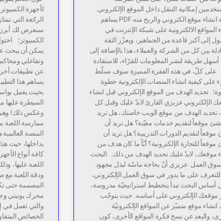
خدمين إمكانية التنقل داخل الموقع الإلكتروني.
كيفية انشاء موقع الكتروني والربح منه PDF يساهم
الرائعة التي تمتا
 المواقع الالكترونية على شبكة الإنترنت في
ل إلى أكبر قاعدة من الجماهير، ويعزّز الثقة
الكمبيوتر؛ احتوا
ادلة بين كل من الشركة والعملاء، هذا بالإضافة إلى
يمكن أن يبحث عن
أسهل طريقة لنشر المعلومات للقرّاء، للاستفادة
وتفاعلي ومحاكم 
. على كلّ، في هذه الفقرة المميزة سوف نسلّط
عن تطبيقات أخر
 على كيفية انشاء المنصات الإلكترونية خطوة
يساهم هذا التطب
ة؛ تحديد الهدف من الموقع الإلكتروني قبل انشاء
بحيث يعمل بواسطة
 الإلكتروني عزيزي القارئ لابدّ عليك وقبل كل
السيطرة عليها م
تحديد الهدف من موقع الويب خاصتك، هل تريد
وعكس ذلك! وهي ت
شئ موقعاً لتقديم خدمات معيّنة؟ هل تريد أن
ممارسة اللعبة بم
موقعاً لتقديم الدورات التدريبية؟ هل تريد أن
المنصة العالمية 
موقعاً للتجارة الإلكترونية؟ أيّاً ما كان هدف من
بداخلها، حيث هذا
 موقعك، لابدّ عليك تحديد الهدف من ذلك. البحث
كافة أنواع الأجهز
وق العمل عزيزي أنّ بحاجة ماسّة لبذل مجهود
اللعبة عليها، وذ
 للتعرف على ما يدور في سوق العمل الإلكتروني،
ودقة اللعبة مع ص
 أساس البحث تبدأ بتخطيط استراتيجيّة مدروسة،
المصممة حتى تكو
ّر موقعك الإلكتروني على أساسه. حيث يتوجّب
انشاء موقع متميّز عن المواقع الإلكترونيّة
والتي تعمل في إ
ى، والبعد عن نسخ فكرة المواقع الأخرى، كون
الخصائص المتفاو