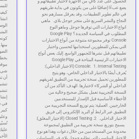
الحصول على عدد كافٍ من الأجهزة لاختبار تطبيقاتهم و
للمست
يضع عبءًا إضافيًا على من يكونون في بداية طريقهم
في عالم تطوير التطبيقات، وقد يعرقل مسارهم نحو
انشاء
النجاح والنشر السريع على متجر جوجل بلاي. ماهي
الوصو
انواع الاختبارات التي توفرها جوجل وماهو النوع
المتب
المطلوب في السياسة الجديدة ؟ Google Play
كونه 
Console توفر مجموعة متنوعة من أنواع الاختبارات
منها
التي يمكن للمطورين استخدامها لتحسين واختبار
الضوء
تطبيقاتهم قبل نشرها للجمهور الواسع. إليك بعض أنواع
بخطو
الاختبارات الرئيسية المتاحة في Google Play
موقعك
Console: 1. Internal Testing (الاختبار الداخلي):
شي، 
يُعرف أيضًا بالاختبار الداخلي الخاص، وهو يتيح
أن تن
للمطورين تحميل نسخة تجريبية من التطبيق لفريقهم
تنشئ 
الداخلي أو الشركاء لاختبارها. الهدف: التأكد من أن
تنشئ 
النسخة التجريبية تعمل بشكل صحيح وخالية من
إنشاء
الأخطاء الأساسية قبل الإصدار للمستخدمين
في س
الخارجيين. العملية: يتم توزيع النسخة التجريبية من
كبير
التطبيق عبر الرابط أو البريد الإلكتروني إلى فريق
وعلى
الاختبار الداخلي. 2. Closed Testing (الاختبار المغلق):
تُسي
يسمح بتوزيع نسخة تجريبية من التطبيق لمجموعة
عليك 
محدودة من المستخدمين من خلال دعوات وهذا هو نوع
الأخر
الاختبار المناسب التي تطلبه جوجل بلاي في السياسات