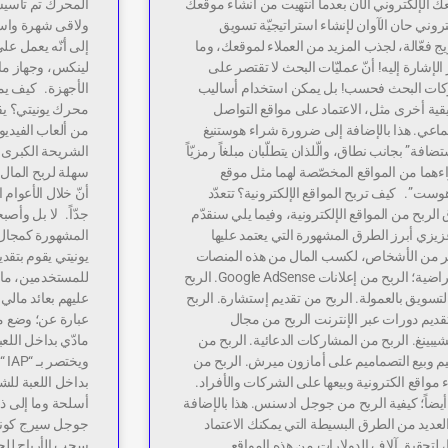
 الإلكتروني الآن بعدما انتهيت من انشاء موقعك
المحرك تم تأسيس
تروني حان الآوان لإنشاء استراتيجيّة تسويق
ولاقى شهرة واسع
ج فعّالة، لجذب المزيد من العملاء لموقعك، وما
إلى أنّه يعمل على
الإشارة إليه! أنّ عمليّات البحث لا تقتصر على
لينكس، وجهاز ماك
ات البحث فحسب! بل يمكن استخدام أساليب
الأجهزة. كيف يم
ية أخرى مثل، الاعتماد على مواقع التواصل
محرك يونيتي؟ يقوم
ماعي. هذا بالإضافة إلى ضرورة شراء هوستنيغ
من ألعاب الفيديو
تضافة” بجانب نطاق، والّلذان يتطلّبان مبلغاً رمزيّاً
الشريحة الكبرى ت
ءهما من المواقع المخصّصة لهما مثل موقع
سهلة لربح المال 
وست”. كيف تربح المواقع الإلكترونية؟ تتعدّد
أنّ خلال الأعوام 
لربح من المواقع الإلكترونية، وفيما يلي سنقدّم
جدّاً. لا بل وأص
يزي أبرز الطرق المشهورة التي يعتمد عليها
المشهورة كمجال ص
ير من الأشخاص، لكسب المال من هذه المنصات
يونيتي يقوم بتقد
الافتراضية؛ الربح من إعلانات Google AdSense. الربح
للمستخدمين، ما يت
تسويق بالعمولة. الربح من تقديم إستشارة. الربح
عليهم بعائد مال
ديم دورات عبر الإنترنت الربح من مجال
عبارة عن؛ وضع مز
يبينغ. الربح من المشاركات الدعائية. الربح من
م وبيع التصماميم على أمازون ميرش. الربح من
وي
 مواقع الكترونية وبيعها على الشركات والأفراد.
بداخل اللعبة لل
أيضاً؛ كيفية الربح من جوجل ادسنس. هذا بالإضافة
أسلحة وما إلى ذل
لعديد من الطرق البسيطة التي يمكنك الاعتماد
، لتحقيق آلاف الدولارات من هذه المواقع
سحب الأرباح لل