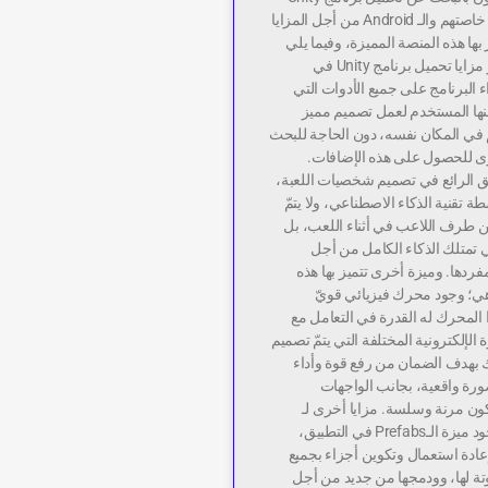
لأجهزة الكمبيوتر خاصتهم والـ Android من أجل المزايا
ز بها هذه المنصة المميزة، وفيما يلي
سنعرض لك أبرز مزايا تحميل برنامج Unity في
ء البرنامج على جميع الأدوات التي
ها المستخدم لعمل تصميم مميز
في المكان نفسه، دون الحاجة للبحث
ى للحصول على هذه الإضافات.
يق الرائع في تصميم شخصيات اللعبة،
 تقنية الذكاء الاصطناعي، ولا يتمّ
ن طرف اللاعب في أثناء اللعب، بل
متلك الذكاء الكامل من أجل
فردها. وميزة أخرى تتميز بها هذه
هي؛ وجود محرك فيزيائي قويّ
 المحرك له القدرة في التعامل مع
ة الإلكترونية المختلفة التي يتمّ تصميم
لك بهدف الضمان من رفع قوة وأداء
ورة واقعية، بجانب الواجهات
ن مرنة وسلسة. مزايا أخرى لـ
محرك يونيتي وجود ميزة الـPrefabs في التطبيق،
عادة استعمال وتكوين أجزاء بجميع
تة لها، وودمجها من جديد من أجل