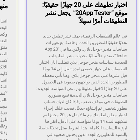
اختبار تطبيقك على 20 جهازًا حقيقيًا:
منه
موقع “20App Tester” يجعل نشر
التطبيقات أمرًا سهلاً
انشاء
البح
وكسب
في عالم التطبيقات الرقمية، يمثل نشر تطبيق جديد
الضئي
تحديًا حقيقيًا للمطورين الجدد، وخاصةً مع تغييرات
متنوّ
سياسات متجر جوجل بلاي. ولكن هنا في “20 App
الصعو
Tester”، نقدم حلاّ مثاليًا. تحديات نشر التطبيقات
الجديدة سياسات متجر جوجل بلاي تتطلب الآن اختبار
التطبيقات على جهاز حقيقي لمدة تصل إلى 14 يومًا
كابتش
قبل نشرها على متجر جوجل بلاي. وهنا تأتي معضلة
انشاء
المطورين الجدد الذين يواجهون صعوبة في الحصول
المكا
على 20 جهازًا لاختبار تطبيقاتهم . نص السياسة الجديدة :
“كيفي
سياسات متجر جوجل بلاي الجديدة تضع مطوري
بالمو
التطبيقات في موقف صعب , فإذا كان لديك حساب
مجمو
مطور شخصي تم إنشاؤه حديثًا، فيجب عليك إجراء
عنوان
اختبار مغلق لتطبيقك مع ما لا يقل عن 20 مختبرًا تم
للزوّ
تمكينهم لمدة 14 يومًا متواصلة على الأقل, انقر هنا
لرؤية السياسة الكاملة . هذا الشرط يمثل تحديًا خاصةً
وذلك
بالنسبة للمطورين الجدد الذين يجدون صعوبة في
مجمو