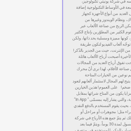
ه في شركة يونيتي تكنولوجيز،
ة في الأوساط التكنولوجية إضافة
 العديد من أنواع الأجهزة كجهاز
، ونظام الويندوز وغيرها من
كن الربح من صناعة الألعاب عبر
 الكثير من المطوّرين بإنتاج الكثير
، كونها مميزة ومسلية بحد ذاتها، ولكن
وجّه ألعاب الفيديو لتكون طريقة
من الإنترنت، حيث من الجدير بالذّكر!
الأخيرة أصبحت أرباح الألعاب هائلة
بحت تفوق أرباح العديد من المجالات
ناعة الأفلام، لهذا نرى أنّ محرك
يم نوعين من الخيارات المتاحة
يح لهم المجال لاستثمار ألعابهم لتعود
ي ضخم! على العموم! هذين الخيارين
ايا يكون من المتاح شرائها بمقابل
مادّي بداخل اللعبة، والتي يشار إليه بمسمّى ” In App”
ختصر بـ “IAP “، بحيث يقوم المستخدم بالدفع النقدي
شراء مثل؛ مجوهرات أو مراحل أو
ك ثم يتمّ جمع هذه الأرباح في شركة
جوجل سيرج كونسول لمدة 30 يوماً، ويتمّ فيما بعد
حساب البنكي للمستخدم في منتصف