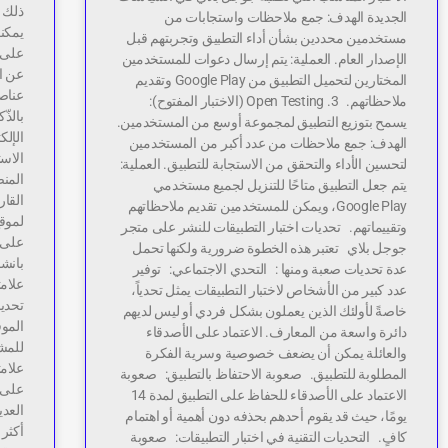
ذلك 
الجديدة الهدف: جمع ملاحظات واستجابات من
يمكن
مستخدمين محددين بشأن أداء التطبيق وتجربتهم قبل
على 
الإصدار العام. العملية: يتم إرسال دعوات للمستخدمين
عن ال
المختارين لتحميل التطبيق من Google Play وتقديم
عناص
ملاحظاتهم. 3. Open Testing (الاختبار المفتوح):
بالذّ
يسمح بتوزيع التطبيق لمجموعة أوسع من المستخدمين.
الإلك
الهدف: جمع ملاحظات من عدد أكبر من المستخدمين
الاست
لتحسين الأداء والتحقق من الاستجابة للتطبيق. العملية:
المن
يتم جعل التطبيق متاحًا للتنزيل لجميع مستخدمي
القار
Google Play، ويمكن للمستخدمين تقديم ملاحظاتهم
لموقع
وتقييماتهم. تحديات اختبار التطبيقات للنشر على متجر
على 
جوجل بلاي تعتبر هذه الخطوة ضرورية ولكنها تحمل
بانشا
عدة تحديات صعبة ومنها : التحدي الاجتماعي: توفير
علامت
عدد كبير من الأشخاص لاختبار التطبيقات يمثل تحدياً،
تحديد
خاصةً لأولئك الذين يعملون بشكل فردي أو ليس لديهم
الموق
دائرة واسعة من المعارف. الاعتماد على الأصدقاء
للمش
والعائلة يمكن أن يضعف خصوصية وسرية الفكرة
علامت
المطلوبة للتطبيق. صعوبة الاحتفاظ بالتطبيق: صعوبة
على 
الاعتماد على الأصدقاء للحفاظ على التطبيق لمدة 14
العدي
يومًا، حيث قد يقوم أحدهم بحذفه دون أهمية أو اهتمام
أكثر 
كافٍ. التحديات التقنية في اختبار التطبيقات: صعوبة