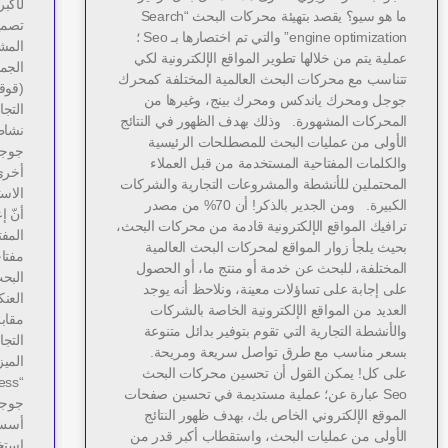
لأكب
ما هو سيو؟ يقصد بتهيئة محركات البحث “Search
تصمي
engine optimization” والتي تم اختصارها بـ Seo ؛
المش
عملية يتم من خلالها تطوير المواقع الإلكترونية لكي
الجم
تتناسب مع محركات البحث العالمية المختلفة كمحرك
(قوق
جوجل ومحرك ياندكس ومحرك بينج، وغيرها من
التجا
المحركات المشهورة. وذلك بهدف الظهور في النتائج
نشاطك
الأولى من عمليات البحث للمصطلحات الرئيسية
جوجل
والكلمات المفتاحية المستخدمة من قبل العملاء
أخرى
المحتملين للأنشطة والمشروعات التجارية والشركات
الاست
الكبيرة. ومن الجدير بالذكر! أن 70% من مصدر
أنّ إ
ترافيك المواقع الإلكترونية قادمة من محركات البحث،
المفت
بحيث يلجأ زوار المواقع لمحركات البحث العالمية
مفتا
المختلفة، للبحث عن خدمة أو منتج ما، أو الحصول
البح
على إجابة على تساؤلات معينة، ونلاحظ أنه يوجد
العنك
العديد من المواقع الإلكترونية الخاصة بالشركات
مقاب
والأنشطة التجارية التي تقوم بتوفير بدائل متنوعة
التجا
بسعر مناسب مع طرق تواصل سريعة ومريحة.
المي
على كل! يمكن القول أن تحسين محركات البحث
Seo عبارة عن؛ عملية مستديمة في تحسين صفحات
جوجل
الموقع الإلكتروني الخاص بك، بهدف ظهور النتائج
أسس ا
الأولى من عمليات البحث، واستقطاب أكبر قدر من
استخ