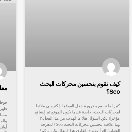
كيف تقوم بتحسين محركات البحث
معل
Seo؟
كثيرا ما نسمع بضرورة جعل الموقع الإلكتروني ملائما
لمحركات البحث، خاصة عندما يكون الموقع تم إنشاؤه
مساح
مؤخرا! لكن السؤال هنا؛ ما الهدف من هذا الفعل؟!
والم
وما علاقته بتحسين محركات البحث Seo؟ لمعرفة
أولئك
الجواب؛ اقرأ عزيزي القارئ هذا المقال بكل تركيز!