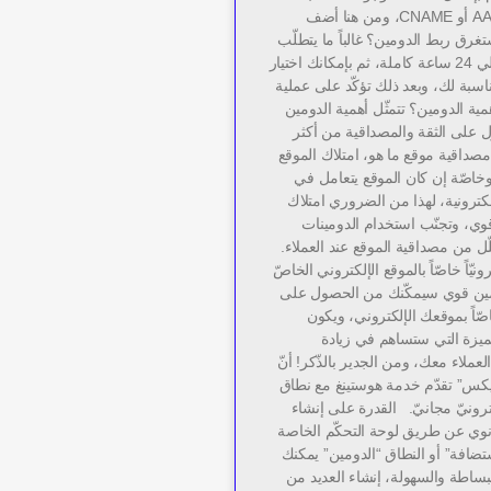
الخاصة بـ AAdress أو CNAME، ومن هنا أضف
غرق ربط الدومين؟ غالباً ما يتطلّب
ربط النطاق حوالي 24 ساعة كاملة، ثم بإمكانك اختيار
اسبة لك، وبعد ذلك تؤكّد على عملية
ية الدومين؟ تتمثّل أهمية الدومين
ل على الثقة والمصداقية من أكثر
 مصداقية موقع ما هو، امتلاك الموقع
، وخاصّة إن كان الموقع يتعامل في
لكترونية، لهذا من الضروري امتلاك
ي، وتجنّب استخدام الدومينات
تقلّل من مصداقية الموقع عند العملاء.
رونيّاً خاصّاً بالموقع الإلكتروني الخاصّ
مين قوي سيمكّنك من الحصول على
صّاً بموقعك الإلكتروني، ويكون
ميزة التي ستساهم في زيادة
عملاء معك، ومن الجدير بالذّكر! أنّ
س” تقدّم خدمة هوستينغ مع نطاق
رونيّ مجانيّ. القدرة على إنشاء
نوي عن طريق لوحة التحكّم الخاصة
استضافة” أو النطاق “الدومين” يمكنك
بساطة والسهولة، إنشاء العديد من