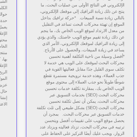
الشبك
الإلكتروني في النتائج الأولى من عمليات البحث، ما
الكلم
ينتج عن ذلك زيادة الترافيك إلى موقعك الإلكتروني،
بالتالي زيادة نسبة المبيعات. *حركة ترافيك بداخل
حدة.
الموقع إن تهيئة محركات البحث تساعد في التقليل
يعمل
من معدل الارتداد لموقع الويب الخاص بك، ما ينجم
الإعل
عن ذلك زيادة تقييم موقع الويب خاصتك، والذي يؤدي
محتو
إلى زيادة الترافيك لموقعك الإلكتروني، الأمر الذي
الخاص
يساعد في زيادة المبيعات، والحصول على الأرباح.
منتجا
*أفضل وسيلة من ناحية التكلفة أهمية تحسين
بها، 
محركات البحث لموقعك على الويب هي خدمة لا
الإعل
تكلف سوى القليل جدًا مقابل فعاليتها القوية في
الربح
جذب العملاء، وهذه خدمة ترويجية مستمرة تقطع
الموا
شوطًا طويلاً نحو جذب العملاء إلى محتوى موقع
عزيز
الويب الخاص بك، بمقارنة تكلفة خدمات تحسين
حال 
محركات البحث (SEO) بخدمات التسويق عبر
إنشاء
محركات البحث، يمكن أن تصل تكلفة تحسين
الاعت
محركات البحث (SEO) بشكل طبيعي إلى ثلث تكلفة
خدمات التسويق عبر محركات البحث. بمجرد أن
يحصل موقع الويب على تقييمات أفضل ويتحسن
ترتيبه في محركات البحث، تزداد فعاليته ويزداد عدد
الزوار، ويجب عليك أيضًا التركيز على الحفاظ على