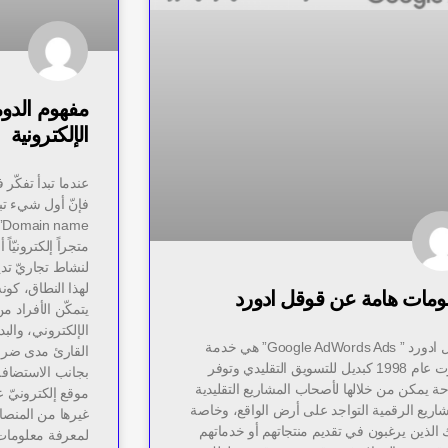
مفهوم الدوم
الإلكترونية
عندما تبدأ تفكّ
فإنّ أول شيء تبد
e
متجراً إلكترونيّاً
لنشاط تجاريّ تد
لهذا النطاق، كون
ومات هامة عن قوقل ادورد
يتمكّن الأفراد 
الإلكتروني، والب
قوقل ادورد ” Google AdWords Ads” هي خدمة
القارئ مدى ضرور
ظهرت عام 1998 كبديل للتسويق التقليدي وتوفر
بجانب الاستضافة
ة يمكن من خلالها لأصحاب المشاريع التقليدية
موقع إلكترونيّ 
شاريع الرقمية التواجد على أرض الواقع، وخاصة
غيرها من المنصات
 الذين يرغبون في تقديم منتجاتهم أو خدماتهم
لمعرفة معلومات 