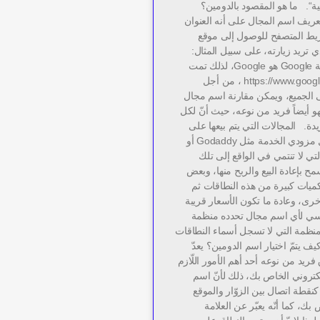
نية“. ما هو المقصود بالدومين؟
ريف اسم المجال على أنه العنوان
ط المتصفح للوصول إلى موقع
ي تريد زيارته، على سبيل المثال:
اسم مجال شركة Google هو Google، لذلك تمت
كتابته كـ https://www.google. com ، من أجل
 الجميع، ويمكن مقارنة اسم مجال
و أيضاً فريد من نوعه، حيث أنّ لكل
. المجالات التي يتم بيعها على
الإنترنت من قبل مزودي الخدمة مثل Godaddy أو
Namec والتي لا تنتمي في الواقع إلى تلك
مح بإعادة البيع والربح منها، وبعض
كميات كبيرة من هذه النطاقات ثم
خرى، وعادة ما تكون الأسعار قريبة
اسي لأي اسم مجال تحدده منظمة
ي المنظمة التي لا تسجل أسماء النطاقات
ف يتمّ اختيار اسم الدومين؟ يعدّ
فريد من نوعه أحد أهم الأمور اللّازم
لكتروني الخاص بك، ذلك لأنّ اسم
نقطة اتصال بين الزوّار والموقع
بك، كما أنّه يعبّر عن العلامة