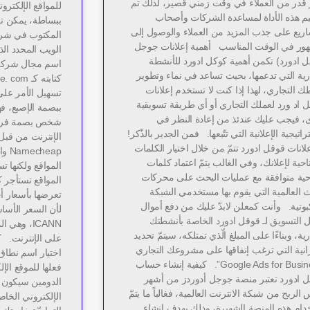
ر قدر من العملاء في وقت زمني قصير، لذلك تم
للمواقع الإلكترو
م هذه الأداة لمساعدة الشركات وأصحاب
ببساطة، يمكن تع
اريع على جذب المزيد من العملاء والوصول إلى
المكتوب في شري
هور في الوقت المناسب أهمية إعلانات جوجل
الويب المحدد الذ
ل ادورد) تكمن أهمية كوكل ادورد للأنشطة
رية التي تدعمها، بحيث تساعد في نماء وتطوير
 التجاري، لهذا إذا كنت لا تستخدم إعلانات
تسهيل الأمر على
 اد ورد لعملك التجاري أو أي طريقة تسويقية
ببصمة الإصبع، فه
، فيجب عليك عندئذ من إعادة النظر في
شخص بصمة فريدة
راتيجية الإعلانية التي تتّبعها. فمن الجدير بالذّكر!
علانات قوقل ادورد تتمّ من خلال اختيار الكلمات
heap
احية لإعلانك، وفي الغالب يتمّ اعتماد كلمات
المواقع ولكنها تس
حية متوافقة مع عمليات البحث على محركات
المواقع تستأجر 
ث العالمية التي يقوم بها مستخدمي الشبكة
تعرضها بأسعار أ
بوتية. وأنت كمعلن لابدّ عليك من دفع أموال
لأن السعر الأس
ل التسويق لـ قوقل ادورد الخاصة بأنشطتك
ICANN، وه
رية، وبناءًا على المبلغ الّذي تمتلكه، سيتمّ تحديد
على الإنترنت. كي
زانية التي ترغب إنفاقها على مشروعك التجاري
اختيار اسم نطاق 
“Google Ads for Business”. كيفية إنشاء حساب
فعلها للموقع الإ
 ادورد تعتبر منصة جوجل أدوردز من أشهر
الدومين سيكون ك
لربح من شبكة الانترنت العالمية، فغالباً ما يتمّ
الإلكتروني الخاص 
دام هذه المنصة الشهيرة، وذلك بهدف إنشاء