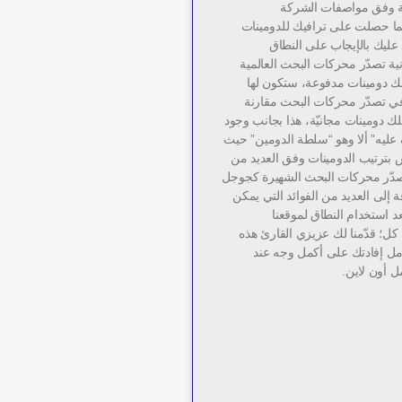
وية وفق مواصفات الشركة
ما حصلت على ترافيك للدومينات
اد عليك بالإيجاب على النطاق
ة تصدّر محركات البحث العالمية
تلك دومينات مدفوعة، ستكون لها
 في تصدّر محركات البحث مقارنة
تلك دومينات مجانيّة، هذا بجانب وجود
ليه” ألا وهو “سلطة الدومين” حيث
س بترتيب الدومينات وفق العديد من
تصدّر محركات البحث الشهيرة كجوجل
فة إلى العديد من الفوائد التي يمكن
د استخدام النطاق لموقعنا
كل؛ قدّمنا لك عزيزي القارئ هذه
مل إفادتك على أكمل وجه عند
ل أون لاين.