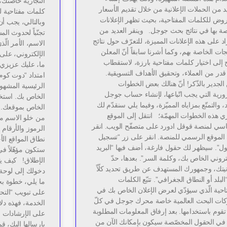
التجاريّة خاصتك، 
د من الحملات الإعلانية من خلال تقديم الأسعار
كلمات مفتاحية له
روض للكلمات المفتاحية، بحيث تظهر الإعلانات
وبالتالي، يجب أن
صة بها في نتائج بحث جوجل. وينقر العديد من
تجنّباً لحدوث ال
اد على هذه الإعلانات المميزة، للتعرّف حول نتائج
الاسم، الأمر الّ
جات الخاصة بهم، وكما أشرنا سابقاً أنّ المعلن
الإلكتروني، على 
 إلى اختيار كلمات مفتاحية بارزة، لاستقطاب
ما، عليك عزيزي ب
قدر من العملاء، وتحقيق الأهداف التسويقية.
امتداد “دوت كوم
لجدير بالذّكر! أنّ هنالك بعض الخطوات
الرئيسية المشهو
ورية التي يجب اتّباعها، لإنشاء حساب جوجل
الخاص بك. استخد
، والتمتّع بمزاياه المميّزة، وفيما يلي سنقدّم لك
الخاص بموقعك. اخ
ي هذه الخطوات المهمّة؛ انتقل إلى الموقع
من خلو الاسم من
اسي لمنصة قوقل ادورد على متصفّح الويب. انقر
الرموز والأرقام
الموقع الرسمي للمنصة. انقر على زر “تسجيل
نطاق المواقع الأ
ول”. سيظهر لك حقول فارغة، أضف فيها “البريد
ستكون مؤهّلاً ف
تروني الخاص بك، وكلمة السر”. بعدها، حدّ
الإطلاق! كيف يت
نيتك، وجمهورك المستهدف عن طريق تحديد كلّاً
دخولك إلى لوحة 
لبلد أو النطاق الجغرافي”. تتبّع الكلمات
ما يلي، خطوة بخط
تاحية الّذي سيؤدّي لعرض الإعلان الخاص بك في
ات البحث العالمية خاصة محرك جوجل في كلّ
الخدمة، فهذه دلال
قوم باستخدامها. بعد إرفاق المعلومات المطلوبة
على الإرشادات و
في الحقول المخصّصة سيكون بإمكانك الآن من