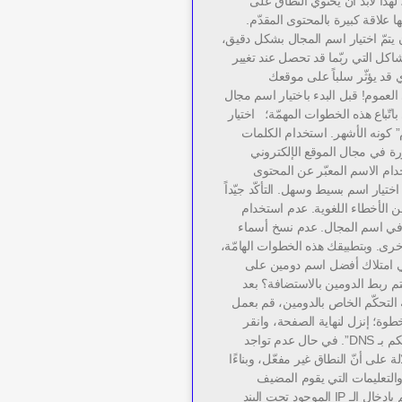
لهذا لابدّ أن يحتوي النطاق على
ا علاقة كبيرة بالمحتوى المقدّم.
 يتمّ اختيار اسم المجال بشكل دقيق،
مشاكل التي ربّما قد تحصل عند تغيير
ذي قد يؤثّر سلباً على موقعك
العموم! قبل البدء باختيار اسم مجال
اتّباع هذه الخطوات المهمّة؛ اختيار
” كونه الأشهر. استخدام الكلمات
رة في مجال الموقع الإلكتروني
ام الاسم المعبّر عن المحتوى
تيار اسم بسيط وسهل. التأكّد جيّداً
 الأخطاء اللغوية. عدم استخدام
 في اسم المجال. عدم نسخ أسماء
خرى. وبتطبيقك هذه الخطوات الهامّة،
ي امتلاك أفضل اسم دومين على
م ربط الدومين بالاستضافة؟ بعد
التحكّم الخاص بالدومين، قم بعمل
وة؛ إنزل لنهاية الصفحة، وانقر
على تبويب “التحكم بـ DNS”. في حال عدم تواجد
ة على أنّ النطاق غير مفعّل، وبناءًا
التعليمات التي يقوم المضيف
بإرسالها إليك، قم بإدخال الـ IP الموجود تحت البند