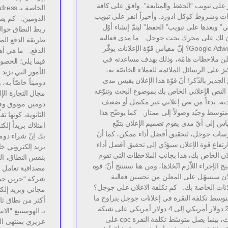
 على تبويب “الحفظ والمتابعة”. وافق على كافة
ت وشروط كوكل ادورد. وأخيراً انقر على تبويب
الدومين. كم يست
لي” وبعدها على تبويب” الحفظ” ليتمّ إنشاء أوّل
ن لك على محرك بحث جوجل. ما مدى فعالية
طريقة الدفع المن
Google Adwords؟ إنّ مقياس قوّة الإعلانات يوفّر
الدفع. ما هي أهم
لن ملاحظات هامّة، وذلك بهدف مساعدته في
فيما يلي؛ الحصو
يز على الرسائل الملائمة للعملاء الخاصّة به،
الأمور التي تزيد
لجدير بالذّكر! أنّ قوّة هذا الإعلان يقيس مدى
دوميناً خاصّاً به
النص الإعلاني الخاص بك بموضوع البحث وتنوّعه
مجال التجارة الإ
ته، بدءاً من نص إعلاني غير مكتمل أو ضعيف
دومين موثوق وقو
توسط وجيّد وصولاً إلى ممتاز. كما يوضّح هذا
الثانوية، كونها 
اس إلى أيّ مدى يقوم تصميم الإعلان بتتبّع
امتلاك بريداً إلكت
سات جوجل، لتحقيق أفضل أداء ممكن، كما أنّ
بك إنّ شراء دو
رتفاع قوة الإعلان سيؤدّي إلى تحقيق أفضل أداء
بريد إلكتروني خا
لان الخاص بك، هذا بجانب الملاحظات التي تقوم
بنفس النطاق، ال
ح الإجراء اللاّزم اتّخاذها، ومن هنا نستنتج أنّ؛ قوة
مصداقية تعامل ال
لان سيسهّل على المعلن من تحسين فعالية
شركة “جرين جيك
لانات الخاصة بك. كم تكلفة الاعلان على جوجل؟
مجاني وبريد إلكت
متوسط تكلفة النقرة في إعلانات جوجل يتراوح ما
أكثر من نطاق ثا
بين 2 دولار أمريكي إلى 4 دولار أمريكي على شبكة
بـ الهوستينغ “ال
البحث، بينما يصل متوسّط تكلفة النقرة cpc على
عزيزي بمنتهى ال