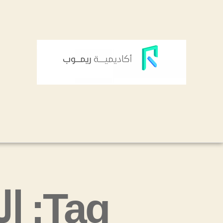
Tag: الربح من ادموب