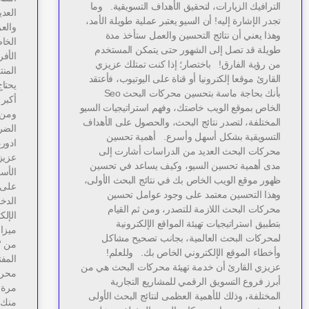
الترافيك الزيارات، لتحقيق الأهداف التسويقية. وما
العدي
تجدر الإشارة إليه! أن السيو يعتبر عملية طويلة الأمد،
والع
وهذا يعني أن نتائج التحسين والعمل ستأخذ مدة
الخا
طويلة قد تصل إلى الشهور حتى يتمكن المستخدم
الأفر
من رؤية الفارق! باختصار؛ إذا كنت تمتلك عزيزي
المنت
القارئ موقعا إلكترونيا أو قناة على اليوتيوب، فأعتقد
يحتاج
بأنك بحاجة ماسة بتحسين محركات البحث Seo
أكبر 
الخاص بموقع الويب خاصتك، وفهم استراتيجيات السيو
ومن ا
المختلفة، لتصدر نتائج البحث، والحصول على الأهداف
الضر
التسويقية بشكل أسهل وأسرع. أهمية تحسين
ادورد
محركات البحث العديد من الدراسات أشارت إلى
عزيز
مدى أهمية تحسين السيو، وكيف يساعد في تحسين
الأس
ظهور موقع الويب الخاص بك في نتائج البحث الأولى،
على 
وهذا التحسين معتمد على وجود عوامل تحسين
الدخ
محركات البحث اللازمة للتصدر، ومن ثم القيام
الإلك
بتطبيق استراتيجيات تهيئة المواقع الإلكترونية
ميزا
لمحركات البحث العالمية، بجانب تصحيح مشاكل
من “ا
وأخطاء الموقع الإلكتروني الخاص بك. وللعلم!
المف
عزيزي القارئ أن خدمة تهيئة محركات البحث هي من
محرك
أبرز فروع التسويق الرقمي للمشاريع التجارية
مرة ت
المختلفة، وذلك للأهمية العظمى لنتائج البحث الأولى
منك 