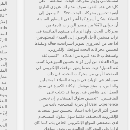
لمستخدمي وزوار محركات البحث المختلفة. على
النقر
كل؛ في هذه الفقرة سوف نقدم لك عزيزي القارئ
خدما
أهمية تحسين محركات البحث Seo؛ *الوصول إلى
“التا
العملاء بشكل أسرع كما أشرنا في السطور السابقة
إعلا
أن حوالي 70% من مصدر الزيارات قادمة من
محركات البحث، ولهذا نرى أن مستوى المنافسة في
للمع
تزايد مستمر، لأجل الوصول إلى العملاء المستهدفين،
الترك
لذا يعد من الضروري تطوير استراتيجية فعالة وتنفيذها
فمن ا
لتحسين محركات البحث لموقعك الإلكتروني،
صلة 
واستقطاب قاعدة كبيرة من العملاء. *كسب ثقة
وجود
وولاء العملاء من أبرز فوائد تحسين السيو هي؛ كسب
إلى م
ثقة العميل! حيث عندما يظهر موقعك الإلكتروني في
المقي
الصفحة الأولى من محركات البحث، فإن ذلك
ممار
سيساعد في الزيادة في شريحة العملاء المحتملين
عند ا
والحاليين، ما يمنح موقعك المكانة الكبيرة في سوق
للإع
العمل الذي يتنافس فيه، وربما قد يتغلب على
بتوضي
المنافسين. *تحسين سلوك المستخدم إن تحسين
الإع
User Experience أو تجربة المستخدم باتت من
الإع
ضمن أكثر الإجراءات اعتمادا لتحسين سيو المنصات
إنّ 
الإلكترونية المختلفة، فكلما سهل سلوك المستخدم
لدى متصفحي الموقع الإلكتروني الخاص بك، كلما كان
لزاما على المحركات العالمية من تصدر موقعك