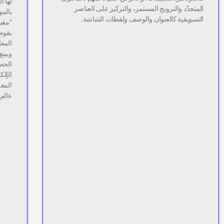
لها ا
المتجدّد والترويج المستمر، والتركيز على العناصر
بالمو
التسويقية كالعنوان والوصف ولقطات الشاشة.
“مقي
يقوم 
المع
وبينغ
الحصو
الإلك
المع
عالم 