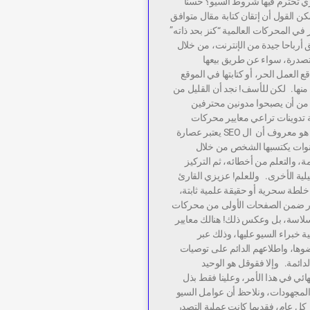
 تحترم فيها شروط السيو؟ حسنا
ن القول أن إتقان كتابة مقال متوافق
 في المحركات العالمية “كنز بحد ذاته”
أرباحا جيدة من الإنترنت، من خلال
متصدرة، سواء عن طريق بيعها
العمل الحر، أو كتابتها في الموقع
نها. لكن للأسف! نجد أن القليل من
ا من أن يصبحوا مدونين محترفين
ة تدوينات تراعي معايير محركات
البحث، حيث كما هو معروف أن ال SEO يعتبر عصارة
وات يكتسبها الشخص من خلال
ة، والتعلم من أخطائه، ثم التركيز
يلية الأخرى. وللعلم! عزيزي القارئ
ك خلطة سحرية أو حقيقة علمية ثابتة،
ر ضمن الصفحات الأولى من محركات
بسلاسة، بل وعكس ذلك! هنالك معايير
ة خبراء السيو عليها، وذلك عبر
وها، واطلاعهم الدائم على توصيات
لدائمة. وإلا فقوقل هو الوحيد
ئي في هذا الأمر، وعلينا فقط بذل
المجهودات، ونلاحظ أن عوامل السيو
ل عام، فقديما كانت عملية التصدر