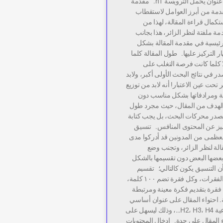
توجد في المقالة عنوان يحمل الترويسة h1. مقدمة
مقدمة من أبرز العوامل لاستقطاب
ستكمال قراءة المقالة، لهذا من
مة ملفتة لنظر الزائر، هذا بجانب
رئيسية في مقدمة المقالة بشكل
ر التركيز عليها. طول المقالة كلما
ا كلما كانت فرصة التغلب على
ر في نتائج البحث الأولى أكبر، ولابد
تحت عين الاعتبار! أنه لابد من توزيع
ية ومرادفاتها بشكل مناسب دون
الهدف من المقال، حيث مجرد طول
لتصدر محركات البحث، بل يجب كتابة
يز عن المحتوى المنافس. تنسيق
 العظمى من المدونين قد أدركوا مدى
الة لنظر الزائر، وتجنب وضع
عضها البعض دون تقسيمها بالشكل
ن التنسيق يكون كالتالي؛ تقسيم
المقالة لعدد من الفقرات، وكل فقرة تضم ١٠٠ كلمة،
فقرة بتقديم فكرة معينة ومرتبطة
ة. احتواء المقال على عنوان أساسي
H1، وعناوين فرعية H2، H3، H4…، وذلك ليسهل على
ء المقال على حدة. إدخال المحتويات