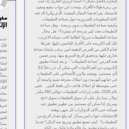
لإنجازه بأفضل شكل؟! حسناً عزيزي القارئ، إذا كنت
من زمرة هؤلاء الأفراد، وتبحث عن جواب مقنع ومفيد.
فأنصحك بقراءة هذا المقال المفيدة، الّذي وفّرنا لك فيه
مفه
كافة المعلومات الضرورية حول صناعة التطبيقات،
الإل
وكيفية صناعة التطبيقات بدون برمجة ، وهل صناعة
التطبيقات بعدد كبير مربحة أم مضرة؟! هل مجال
صناعة التطبيقات مربح؟ لطالما كانت شبكة الانترنت
عندما
تلك اليد الكريمة على الأفراد القائمين عليها، فتراها
فإنّ 
تقدّم الكثير من الفرص الذهبية لمن يرغب بإنشاء نشاط
تجاري عليها، وتحقيق الربح السريع منها، ومن ضمن
متجرا
هذه الفرص “صناعة التطبيقات”. و يعد إنشاء تطبيق
لنشاط
إلكتروني من أهم الأدوات التي يمكن أن تدر دخلاً ثابتًا
النطا
لأي مستثمر، ويعتمد ملايين الأشخاص على التطبيقات
يتمكّ
في حياتهم اليومية دون امتلاك معرفة تقنية واسعة أو
الإلك
حتى متوسطة أو امتلاك هاتف ذكي باهظ الثمن. ففي
القا
عام 2020، بلغت إيرادات التطبيقات حوالي 582 مليار
بجان
دولار، مما يدل على أن سوق التطبيقات سوق ناجح
موقع
ومربح، إذا تمكن أي مستثمر من تطوير تطبيق جيد،
غيرها
فيمكنه جني آلاف الدولارات كل شهر، وهذه
لمعر
الإحصائيات جواب لمن يسأل: كم يبلغ مقدار الربح من
للموا
التطبيقات؟ كيف تصنع تطبيق وتربح منه المال؟ عندما
ببسا
ترغب بإنشاء تطبيق ما، فإنّه ولابدّ عليك من اتّباع