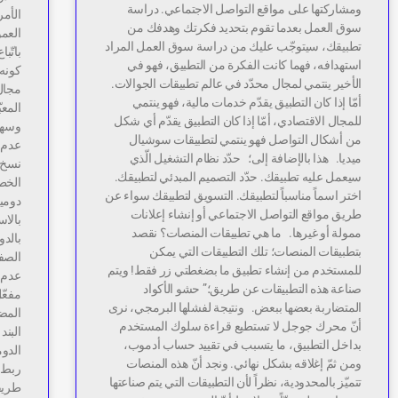
ومشاركتها على مواقع التواصل الاجتماعي. دراسة
الأمر
سوق العمل بعدما تقوم بتحديد فكرتك وهدفك من
العمو
تطبيقك، سيتوجّب عليك من دراسة سوق العمل المراد
باتّب
استهدافه، فهما كانت الفكرة من التطبيق، فهو في
كونه 
الأخير ينتمي لمجال محدّد في عالم تطبيقات الجوالات.
مجال
أمّا إذا كان التطبيق يقدّم خدمات مالية، فهو ينتمي
المع
للمجال الاقتصادي، أمّا إذا كان التطبيق يقدّم أي شكل
وسهل.
من أشكال التواصل فهو ينتمي لتطبيقات سوشيال
عدم 
ميديا. هذا بالإضافة إلى؛ حدّد نظام التشغيل الّذي
نسخ 
سيعمل عليه تطبيقك. حدّد التصميم المبدئي لتطبيقك.
الخطو
اختر اسماً مناسباً لتطبيقك. التسويق لتطبيقك سواء عن
دومي
طريق مواقع التواصل الاجتماعي أو إنشاء إعلانات
بالاس
ممولة أو غيرها. ما هي تطبيقات المنصات؟ نقصد
بالدو
بتطبيقات المنصات؛ تلك التطبيقات التي يمكن
للمستخدم من إنشاء تطبيق ما بضغطتي زر فقط! ويتم
عدم ت
صناعة هذه التطبيقات عن طريق؛” حشو الأكواد
مفعّل
المتضاربة بعضها ببعض. ونتيجة لفشلها البرمجي، نرى
أنّ محرك جوجل لا تستطيع قراءة سلوك المستخدم
بداخل التطبيق، ما يتسبب في تقييد حساب أدموب،
الدوم
ومن ثمّ إغلاقه بشكل نهائي. ونجد أنّ هذه المنصات
تتميّز بالمحدودية، نظراً لأن التطبيقات التي يتم صناعتها
طريقة