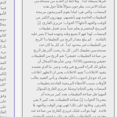
عبرها بسيطة جدّاً. ونلاحظ أنّ العديد من مستخدمي
الدفع
شبكة الانترنت، يطرحون سؤالاً هامّاً حول هذه
فيما 
المنصات، والتي هي؛ لماذا يقوم المبرمجون ببرمجة
الأمو
التطبيقات الخاصة بهم بأنفسهم، ويهدرون الكثير من
دومين
الوقت والجهد لأجلها؟؟ الجواب؛ عزيزي القارئ، إنّ
مجال 
المبرمج المخضرم يعلم جيداً مدى فشل تطبيقات
دومي
المنصات، لهذا فهو لا يضيع وقته وجهده فيما لا يثمر عليه
الثان
بالفائدة. كم يبلغ مقدار الربح من التطبيقات؟ الربح
امتلا
من التطبيقات غير محدود ابداً . ف كل ما كان عدد
بك إ
مستخدمين تطبيقك اكتر , كل ما ربحت أكتر هل الربح
بريد 
من صناعة التطبيقات حقيقي؟ نعم الربح من التطبيقات
النطا
حقيقي ومضمون 100%، ومن شأن هذا المجال أن
العمل
يحقّق لك الثراء السريع في وقت وجيز. ما الذي نقصده
جيكس
بتقييد الاعلانات؟ تقييد الاعلانات يعني ان لاتظهر اعلانات
إلكتر
شركة جوجل ادموب داخل تطبيقك و يأتي التقييد بغالب
ثانوي
الأوقات بسبب الأخطاء البرمجية الفادحة بتطبيقات
“الاس
المنصات وفي الختام! وصلنا عزيزي القارئ للسؤال
البسا
المهم! هل صناعة التطبيقات بعدد كبير مربحة أم
وفق 
مضرة؟ الجواب؛ إنّ صناعة التطبيقات بعدد كبير لا يفي
على ت
بالغرض، وعلاوة على ذلك! فهي تهدر الوقت والجهد بلا
على 
فائدة. لهذا يتوجّب عليك عزيزي القارئ من صناعة عدد
العال
محدود من التطبيقات، والحرص على دعمهم بالمحتوى