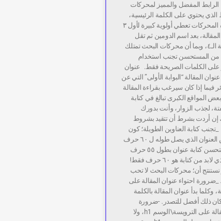
ن الرابط المفضل والمميز لمحركات
 الذي يحتوي على الكلمة الرئيسية،
وللإشارة! أن هذه المحركات تعطي أولوية كبيرة لأول ٣
مقالة، بعد اسم الدومين ثم تقل
الأولوية مع الكلمة الـ٤، وبما أن محركات البحث تمتلك
نه من المستحسن تجنب استخدام
يز على الكلمات الصريحة فقط. عنوان
عنوان المقالة “البوابة الأولى” التي عن
ر فيما إذا كان سيرغب بقراءة المقالة
بعض المواقع الكبرى تبالغ في كتابة
تة، لجذب الزوار، وأنت بدورك
 إن أردت بشرط أن تتقيد بشروط
_تجنب كتابة العناوين الطويلة؛ كون
المحركات تعرض العنوان الذي يصل طوله ل ٦٠ حرف
فقط، ومن المستحسن كتابة عنوان بطول ٥٥ حرف
فقط، أما الحد الذي لابد من كتابة هو ٦٠ حرف فقط!
نستنتج أن؛ محركات البحث لا تحب
. _ضرورة احتواء عنوان المقالة على
 وكلما بدأ عنوان المقالة بالكلمة
كان ذلك أفضل للتصدر. -ضرورة
احتواء عنوان المقالة على الترويسة\الوسم h1، ولا