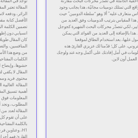
لأحقيّة الكاملة في تصدّر محركات البحث مقارنة
اقع التي تمتلك دومينات مجانيّة، هذا بجانب وجود
المقالة تعتبر ال
اس متعارف عليه” ألا وهو “سلطة الدومين” حيث
الزائر، ودفعه لا
هذا المقياس بترتيب الدومينات وفق العديد من
الأفضل كتابة مقد
ايير، لكي تتصدّر محركات البحث الشهيرة كجوجل
تضمين الكلمة ال
. هذا بالإضافة إلى العديد من الفوائد التي يمكن
انسيابي دون إظها
ل عليها، بعد استخدام النطاق لموقعنا
كان المقال طويل
تروني، على كل؛ قدّمنا لك عزيزي القارئ هذه
المنافسين، والتصد
لومات في أمل إفادتك على أكمل وجه عند ولوجك
من وضع هذا الأمر 
العمل أون لاين.
الكلمات المفتاح
حشوها، وإيضاح 
المقال لا يكفي 
محتوى فريد ومم
المقالة الغالبية
أهمية تنسيق المق
المعلومات فوق ب
المطلوب، ونجد أ
على أن تقوم كل 
بالكلمة المفتاحي
القارئ فهم أجزا