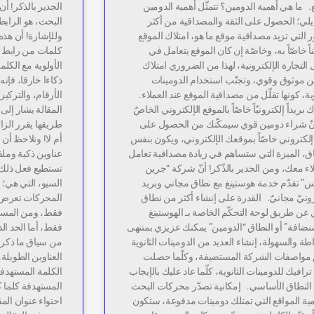
. ما هي أهمية الدومين؟ تتمثّل أهمية الدومين
الجدير بالذكر! أ
يلي؛ الحصول على الثقة والمصداقية من أكثر
البحث، هو الرابط
ر التي تزيد مصداقية موقع ما هو، امتلاك الموقع
اً خاصّاً به، وخاصّة إن كان الموقع يتعامل في
كلمات من رابط ال
التجارة الإلكترونية، لهذا من الضروري امتلاك
ن موثوق وقوي، وتجنّب استخدام الدومينات
ذكاءا خارقا، فإ
وية، كونها تقلّل من مصداقية الموقع عند العملاء.
الأرقام، والترك
ك بريداً إلكترونيّاً خاصّاً بالموقع الإلكتروني الخاصّ
المقالة يشار إلى 
نّ شراء دومين قوي سيمكّنك من الحصول على
طريقها يقرر الزائ
إلكتروني خاصّاً بموقعك الإلكتروني، ويكون بنفس
أم لا! ونلاحظ أن 
ق، الميزة التي ستساهم في زيادة مصداقية تعامل
عناوين ذكية وملف
اء معك، ومن الجدير بالذّكر! أنّ شركة “جرين
تستطيع فعل ذلك
” تقدّم خدمة هوستينغ مع نطاق مجاني وبريد
السيو، التي هي؛ 
ونيّ مجانيّ. القدرة على إنشاء أكثر من نطاق
 عن طريق لوحة التحكّم الخاصة بـ الهوستينغ
تضافة” أو النطاق “الدومين” يمكنك عزيزي بمنتهى
طة والسهولة، إنشاء العديد من الدومينات الثانوية
من سياق ما ذكر 
مواصفات الشركة المستضيفة، وكلّما حصلت
العناوين الطويلة
رافيك للدومينات الثانوية، كلّما عاد عليك بالإيجاب
الكلمة المستهدفة،
النطاق الأساسي. إمكانية تصدّر محركات البحث
المستهدفة كلما 
مية المواقع التي تمتلك دومينات مدفوعة، ستكون