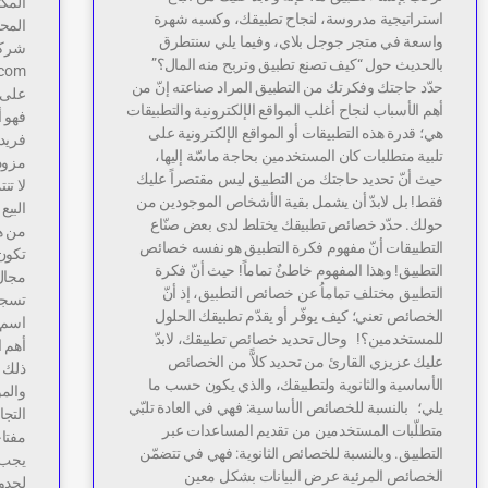
المك
استراتيجية مدروسة، لنجاح تطبيقك، وكسبه شهرة
المحد
واسعة في متجر جوجل بلاي، وفيما يلي سنتطرق
بالحديث حول “كيف تصنع تطبيق وتربح منه المال؟”
حدّد حاجتك وفكرتك من التطبيق المراد صناعته إنّ من
على 
أهم الأسباب لنجاح أغلب المواقع الإلكترونية والتطبيقات
فهو 
هي؛ قدرة هذه التطبيقات أو المواقع الإلكترونية على
فريدة
تلبية متطلبات كان المستخدمين بحاجة ماسّة إليها،
حيث أنّ تحديد حاجتك من التطبيق ليس مقتصراً عليك
لا تن
فقط! بل لابدّ أن يشمل بقية الأشخاص الموجودين من
البيع
حولك. حدّد خصائص تطبيقك يختلط لدى بعض صنّاع
من هذ
التطبيقات أنّ مفهوم فكرة التطبيق هو نفسه خصائص
تكون 
التطبيق! وهذا المفهوم خاطئٌ تماماً! حيث أنّ فكرة
التطبيق مختلف تماماُ عن خصائص التطبيق، إذ أنّ
تسجل 
الخصائص تعني؛ كيف يوفّر أو يقدّم تطبيقك الحلول
اسم ا
للمستخدمين؟! وحال تحديد خصائص تطبيقك، لابدّ
أهم ا
عليك عزيزي القارئ من تحديد كلاًّ من الخصائص
ذلك ل
الأساسية والثانوية ولتطبيقك، والذي يكون حسب ما
والمو
يلي؛ بالنسبة للخصائص الأساسية: فهي في العادة تلبّي
التجا
متطلّبات المستخدمين من تقديم المساعدات عبر
مفتاح
التطبيق. وبالنسبة للخصائص الثانوية: فهي في تتضمّن
يجب أ
الخصائص المرئية عرض البيانات بشكل معين
لحدوث