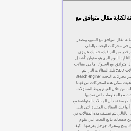
لكتابة مقال متوافق مع
ابة مقال متوافق مع السيو، وتصدر
لى في محركات البحث، بالتالي
 قدر من الترافيك، فعليك عزيزي
لنا لهذا اليوم الذي هو بعنوان “أفضل
ال متوافق مع السيو“. ما هي مقالات
SEO؟ يقصد بمقالات SEO؛ تلك المقالات التي يتم
كتاباتها وفقا لمعايير محركات البحث “Search engine
optimiza ” بحيث تمكن هذه المحركات من فهما
ك من خلال القيام بربط التساؤلات
حث مع المعلومات التي تقدمها
الطريقة نجد أن المقالات المتوافقة مع
 أنها تلك المقالات المفيدة التي تلبي
 بالتالي يتم تصنيف هذه المقالات في
ن صفحات نتائج البحث التي تقوم
ك بينج ومحرك جوجل بعرضها. كيف