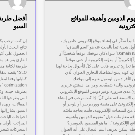
وم الدومين وأهميته للمواقع
أفضل طريقة 
كترونية
السيو
 تبدأ تفكّر في إنشاء موقع إلكتروني خاص بك،
إن كنت ترغب بكت
أول شيء تبدأ بالبحث عنه هو “اسم النطاق\
نتائج البحث الأو
Domain name” سواء كان موقعك موقعاً شخصيّاً أو
الحصول على أكبر
ً إلكترونيّاً أو مدوّنة إلكترونية أو حتى موقعاً
القارئ بقراءة مقا
 تجاريّ تديره، فأنت على كلّ الأحوال بحاجة لهذا
طريقة لكتابة مق
ق، كونه يمنح لنشاطك التجاري العنوان الّذي
ن الأفراد من الوصول عبره إلى موقعك
تروني، والبدء بتصفّحه. ومن هذا نستنتج عزيزي
tion
رئ مدى ضرورة توفير دومين للموقع الإلكتروني
بطريقة جيدة، وذل
ب الاستضافة، على كلّ؛ إذا كنت ترغب في إنشاء
التي يطرحها البا
 إلكترونيّ على منصة ووردبريس أو بلوجر أو
المقالات، وبهذه 
 من المنصات الإلكترونية، فأنت بحاجة ماسّة
السيو، يشار إليها!
فة معلومات حول “مفهوم الدومين وأهميته
احتياجات الباحث.
قع الإلكترونية“. ما هو المقصود بالدومين؟
المراتب الأولى م
طة، يمكن تعريف اسم المجال على أنه العنوان
المحركات كمحر