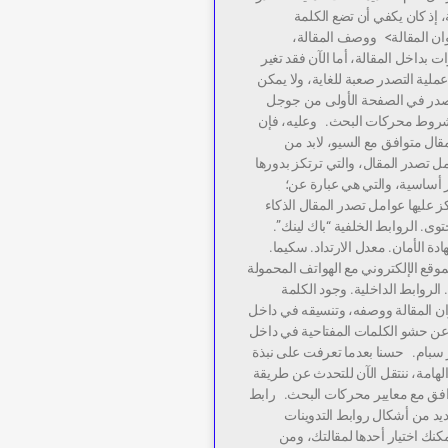
 إذ كان يكفي أن تضع الكلمة
وان المقالة> ووصف المقالة،
 بداخل المقالة، أما الآن فقد تغير
لية التصدر صعبة للغاية، ولا يمكن
صدر في الصفحة الأولى من جوجل
شروط محركات البحث. وعليه، فإن
مقال متوافق مع السيو، لابد من
ل تصدر المقال، والتي ترتكز بدورها
 أساسية، والتي هي عبارة عن؛
كز عليها عوامل تصدر المقال الذكاء
وى. الروابط الخلفية “باك لينك”.
SS أو شهادة الأمان. معدل الارتداد. سكيما.
وقع الإلكتروني مع الهواتف المحمولة
 الروابط الداخلية. وجود الكلمة
ان المقالة ووصفه، وتنسيقه في داخل
د عن حشو الكلمات المفتاحية في داخل
بر سبام. حسنا بعدما تعرفت على نبذة
لهامة، ننتقل الآن للتحدث عن طريقة
افق مع معايير محركات البحث. رابط
عديد من أشكال روابط التدوينات
مكنك اختيار أحدها لمقالتك، ومن