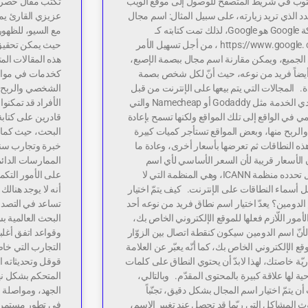
توب في شريط المتصفح للوصول إلى موقع الويب
تكتب مقال حصري
د الذي تريد زيارته، على سبيل المثال: اسم مجال
عزيزي القارئ يمك
شركة Google هو Google، لذلك تمت كتابته كـ
مع السيو، للظهور
https://www.google. com ، من أجل تسهيل الأمر
حيث يمكن تحقيق 
الجميع، ويمكن مقارنة اسم مجال ببصمة الإصبع،
هذه المقالات ال
أيضاً فريد من نوعه، حيث أنّ لكل شخص بصمة
كخدمات في مواقع 
. المجالات التي يتم بيعها على الإنترنت من قبل
الشخصي والربح م
مزودي الخدمة مثل Godaddy أو Namecheap والتي
الأفراد قد تمكنو
تمي في الواقع إلى تلك المواقع ولكنها تسمح بإعادة
قادرين على كتاب
 والربح منها، وبعض المواقع تستأجر كميات كبيرة
ه النطاقات ثم تعرضها بأسعار أخرى، وعادة ما
خبرة وتجارب سن
الأسعار قريبة لأن السعر الأساسي لأي اسم
الممارسات الدائم
مجال تحدده منظمة ICANN، وهي المنظمة التي لا
على الأمور التكم
أسماء النطاقات على الإنترنت. كيف يتمّ اختيار
أنه لا يوجد هنال
لدومين؟ يعدّ اختيار اسم نطاق فريد من نوعه أحد
تساعد في التصد
لأمور اللّازم فعلها للموقع الإلكتروني الخاص بك،
البحث العالمية 
أنّ اسم الدومين سيكون كنقطة اتصال بين الزوّار
وقواعد اتفق أغلبي
قع الإلكتروني الخاص بك، كما أنّه يعبّر عن العلامة
التجارب التي خاض
ريّة خاصتك، لهذا لابدّ أن يحتوي النطاق على كلمات
قوقل وتحديثاته ا
ية لها علاقة كبيرة بالمحتوى المقدّم. وبالتالي،
المتحكم بشكل نها
ن يتمّ اختيار اسم المجال بشكل دقيق، تجنّباً
الجهد، ومواصلة 
 المشاكل التي ربّما قد تحصل عند تغيير الاسم،
في تطور مستمر ك