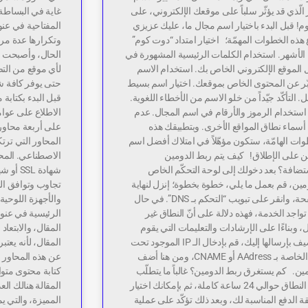
 الّذي قد يؤثّر سلباً على موقعك الإلكتروني، على
غاية في البساطة،
م! قبل البدء باختيار اسم مجال ما، عليك عزيزي
المفتاحية في عن
اع هذه الخطوات المهمّة؛ اختيار امتداد “دوت كوم”
وتكرارها عدة مرات
الأشهر. استخدام الكلمات الرئيسية المشهورة في
الحال، وأصبحت عم
 الموقع الإلكتروني الخاص بك. استخدام الاسم
لأي موقع من الت
بّر عن المحتوى الخاص بموقعك. اختيار اسم بسيط
حتى يوفر كافة 
 التأكّد جيّداً من خلو الاسم من الأخطاء اللغوية.
قبل البدء بكتابة 
استخدام الرموز والأرقام في اسم المجال. عدم
الاطلاع على عوام
أسماء نطاق المواقع الأخرى. وبتطبيقك هذه
على أربعة محاور
ات الهامّة، ستكون مؤهّلاً في امتلاك أفضل اسم
المحاور التي ترت
ن على الإطلاق! كيف يتم ربط الدومين
الاصطناعي. المحت
تضافة؟ بعد دخولك إلى لوحة التحكّم الخاص
شهادة L
مين، قم بعمل ما يلي، خطوة بخطوة؛ إنزل لنهاية
تجاوب وتوافق الم
الصفحة، وانقر على تبويب “التحكم بـ DNS”. في حال
والأجهزة اللوحية.
واجد الخدمة، فهذه دلالة على أنّ النطاق غير
الرئيسية في عنو
، وبناءًا على الإرشادات والتعليمات التي يقوم
المقال، والابتعا
المضيف بإرسالها إليك، قم بإدخال الـ IP الموجود تحت
المقال، لأنه يعت
البند الخاصة بـ AAdress أو CNAME، ومن هنا أضف
عن هذه المحاور ا
ين. كم يستغرق ربط الدومين؟ غالباً ما يتطلّب
كتابة محتوى متو
ربط النطاق حوالي 24 ساعة كاملة، ثم بإمكانك اختيار
المقالة هنالك ال
 الدفع المناسبة لك، وبعد ذلك تؤكّد على عملية
المميزة، والتي ي