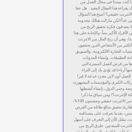
ا كنت مبتدئا في مجال العمل من
 بقراءة هذا المقال المفيد. هل حقا
انترنت حقيقي؟ أصبح هذا السؤال
ر جداً! لكن مازالت هنالك محدودة
لا يصدقون فكرة تحقيق الربح من
 الأفراد الأكبر سناً، والإجابة على هذا
ا، وهي أن ربح المال من الانترنت
لكثير من الأشخاص الذين يحققون
نصات التجارة الالكترونية، والتسويق
عة التطبيقات، وإنشاء المدونات
رها من فرص العمل المميزة التي
ا أرباحا قد تؤدي بك إلى الثراء
العمل أون لاين مجرد خدعة لا غير!
ركات الكبرى والمؤسسات المشهورة،
موضة وحتى الدول، بإنشاء أنشطتها
كة الإنترنت؟! ومن سياق ما ذكر!
نستنتج أن العمل من الانترنت حقيقي ومضمون 100%،
قارئ تحقيق مبالغ طائلة من الفرص
حسن، بعدما تعرفت على مصداقية
ت، ننتقل الآن إلى التعرف على أسهل
انترنت للمبتدئين طرق الربح من
ين كما أشرنا لك في السطور السابقة