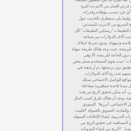
 فرص العمل من الانترنت كثيرة
أي فرد حسب مؤهلاته وقدراته
، وفيما يلي سنتطرق بالحديث حول
السريع من الانترنت للمبتدئين؛
التطبيقات “ريسكين التطبيقات” الآن
سب آلاف الدولارات من صناعة
سلاسة وسهولة، ودون شرط امتلاك
البرمجة، حيث وجد هنالك طريقة سهلة
 دون الحاجة للبرمجة، ألا وهي
قات” حيث يقوم المستخدم بعمل بعض
تطبيق دون برمجتها، ثم أرشفته في
يسهم عنه ربح آلاف الدولارات.
واقع التواصل الاجتماعي تمتلك
ميديا قاعدة جماهيرية متفاعلة
، أنه يمكن تحقيق الربح من هذه
عية، ونجد أن هنالك طرق كسب المال
ل الاجتماعي، أبرزها؛ التسويق
والمادية. التسويق بالعمولة “افلييت
ات التدريبية. إنشاء الإعلانات الممولة.
 المساهمة في تحقيق الربح من
ديا. *الربح من إنشاء المدونات