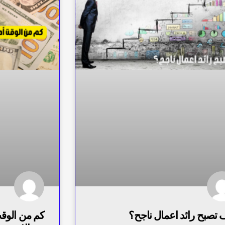
 تصبح رائد اعمال ناجح؟