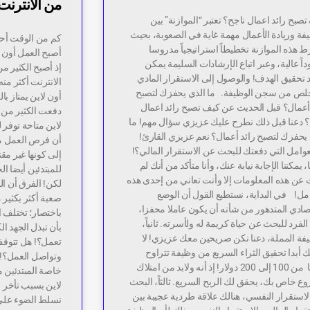
من الانترنت
صبح رائد اعمال ناجح؟ تعتبر “الموازنة” بين
فة وريادة الأعمال مهمة غاية في الصعوبة، بحيث
 هذه الموازنة تخطيطاً استراتيجياً مدروسا
أصبح العمل أون ل
اً عالية، وعبر اتباع الإرشادات السليمة يمكن
إذ أصبح الكثير 
 تحقيق الهدف! والوصول إلى الاستقرار المادي
الانترنت أكثر من
خلص من سجن الوظيفة. ما الذي يحفزك لتصبح
أون لاين يمتاز با
 أعمال؟ قبل الحديث عن كيف تصبح رائد اعمال
دفعت الكثير من 
؟ دعنا قبل ذلك نطرح عليك عزيزي سؤال مهم! ما
لاين متاحة توفر ل
 يحفزك لتصبح رائد أعمال؟ نعم عزيزي القارئ!
أن فرص العمل من 
عوامل التي دفعتك للبحث عن الاستقرار المالي؟!
إلى كونها غير م
 يمكننا الإجابة نيابة عنك، وأنا متأكد من أنك لم
للمبتدئين أيضا ا
 عن هذه المعلومات إلا وأنت تعاني من إحدى هذه
لكن! الفرق أن ال
مل! في البداية، نستطيع القول أن الوضع
صعبة أكثر بكثير
صادي المتدهور من شأنه أن يكون عاملا محفزا،
باختصار؛ تختلف 
الفرد للبحث عن حياة كريمة له ولأسرته. ثانياً،
بأن تبذل الجهد ال
يفة المملة، دعنا نكن صريحين معك عزيزي! لا
تعمل؟! هل تتوقف
 أبدا تحقيق الثراء السريع من وظيفة تتراوح
وتواصل العمل؟! ه
راتبها من 100 إلى 200 دولار! إذ أنه ولابد من امتلاك
خاصة المبتدئين م
 خاص بك، يحقق لك الربح السريع. ثالثاً، البحث
لاين بسبب تأخر 
استقرار النفسي، هنالك علاقة طردية عجيبة بين