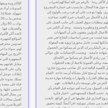
 الأكثر ربحا. بالرغم من قلة امتلاكهم لخبرات
الإلكترونية وبيعه
ة حول هذا المجال، ما يسبب في خسارة المشروع
المدونات أو لا تج
ري، ولهذا يتوجب على أي فرد يرغب بالولوج إلى
سهولة، فمثلا إذا
إدارة الأعمال من اكتساب خبرة كافية، تساعده
ش
هم متطلبات سوق العمل، إلى جانب العمل على
بوك ب 80
 المشروع وتطويره وتنميته. ونجد أن الكثير من
والتعديلات فيها.
الأعمال الدوليين يتفقون على أن الشهادات
لائحة أكثر الأفرا
معية ليست من ضمن أساسيات النجاح! هي تعتبر
المواقع الشهيرة
 لكنها ليست عامل محوري! ويؤيد هذه المقولة
لمدونين محترفين،
ر من المليارديرات الذين لم يتمكنوا من الحصول
لهم، سواء بداعي 
شهادة جامعية. وبحسب الإحصائيات، فإن حوالي
*الربح من المهام
 من ريادي الأعمال لم يتمكنوا من الالتحاق
المشهورة التي تدف
امعة، وعلى العموم! نلاحظ أن هذه الخطوات
مقابل قيامهم ببع
 الأهمية البالغة لدى كل صاحب مشروع تجاري؛
والرد على الاستط
د خدمة أو منتج لحل مشكلة أو سد حاجة. -القيام
ع نطاق القدرات والمهارات وإضافة مهارة جديدة
تمتلك مدونة على
 -الحرص على توسعة دائرة العلاقات. -فهم
قناة على منصة ي
ات السوق، ودراسة أهم جوانبه قبل القيام بأي
أدسنس عليها، وتح
 -تحديد العملاء المستهدفين. -اختبار فكرة
من مجال الفريلا
وع التجاري قبل تطبيقها في أرض الواقع. -البحث
أفضل مجالات الع
عديد من مصادر تمويلية. اقرأ أيضاً؛ كيفية تحقيق
الفريلانسرز مئات