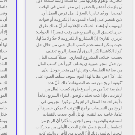
التجارية، وتقوم بإدارتها متى ما شئت وأينما شئت؟ دون
الاست
أن يلزمك أحدهم بالحضور إلى مقر العمل في الوقت
دائم
المحدد! وربّما تبادرنا بالسؤال! هل فرص العمل أون
وفي 
لاين تقتصر على إنشاء المدونات الإلكترونية أو قنوات
أن تت
اليوتيوب أو إنشاء الحملات الإعلانية أم أنّ هنالك طرق
الطم
أخرى لتحقيق الربح السريع في وقت قصير؟! الجواب:
إلا أ
عزيزي القارئ! إنّ المشاريع الإلكترونية لا حدّ ولا مدّ لها،
في و
بحيث يمكن للمستخدم كسب المال حتى من خلال حل
لها أ
أكواد الكابتشا! لكن الفرق أنّ مقدار الربح تختلف
جعلته
بحسب اختلاف المشروع التجاري. فمثلاً كسب المال
من ال
من خلال متجر شوبيفاي يختلف كثيراً عن كسب المال
الما
من صناعة التطبيقات وتنزيلها في متجر جوجل بلاي.
الصفا
على كلّ! في مقالنا لهذا اليوم سوف نسلّط الضوء على
الحدي
“كيفية الربح من صناعة التطبيقات” ذلك لأنّ هذه
لك عز
الطريقة تعدّ من بين أسرع طرق كسب المال من
الاع
الإنترنت، فإذا كنت تحلم بالوصول للثراء السريع، فابدأ
الموض
إذاً بقراءة هذا المقال الرائع بكل تركيز! تجربتي في
على 
الربح من التطبيقات برامج الإنترنت لا يمكن حصرها أو
خاصة 
عدّها، خاصة بعد التقدم الهائل الّذي يحدث بالتقنيات
خلال
السمعية والبصرية، ومن الجدير بالذّكر! أنّ الربح من
ويمكن
التطبيقات أصبح يتصدّر نتائج البحث الأولى من محركات
الفرد
البحث العالمية، ذلك لأنّ العديد من الأفراد والشركات
تغيير