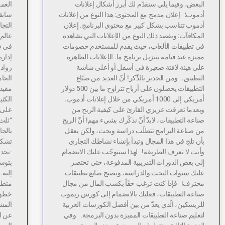
البعض، وفيما يلي سنقدّم لك أبرز أشكال إعلانات
العمل
أدموب؛ إعلان مدمج مع المحتوى: هذا النوع من إعلانات
سابق
أدموب تتناسب بشكل كبير مع محتوى البرنامج. إعلان
التجا
المكافآت: ويقصد ذلك النوع من الإعلانات التي تشاهده
عالم 
في تطبيقات الألعاب، حيث يقدم للمستخدم خصومات
في ف
مميزة عند قيامه بتنزيل برنامج ما. الإعلانات الظاهرة
إدارة
على هيئة لافتة صغيرة في أسفل أو أعلى شاشة
رواد 
التطبيق. ومن الجدير بالذّكر! أنّ العديد من صنّاع
الجا
التطبيقات يحصلون على أرباح تتراوح ما بين 500 دولار
مفيدة
أمريكي إلى 1000 أمريكي من خلال إعلانات أدموب.
الكثي
وبعدما تعرفت عزيزي القارئ على كيفية الربح من
على 
صناعة التطبيقات، لابدّ أنّ نذكّرك بشيء مهم! أنّ الربح
“ثلث”
من صناعة البرامج تتطلّب دراسة وبحث، ولكن يعقل
بالج
بأن تلج في هذا المجال وتبدأ بإنشاء نشاطك التجاري
تشكل
وأنت لا تعرف الطريقة! لهذا سيتوجّب عليك الانضمام
-تحدي
إلى بعض الدورات التدريبية المدفوعة، حتى تختصر
بتوسي
عليك سنوات البحث والدراسة، وتصبح صانع تطبيقات
إليه.
محترف! فإذا كنت ترغب حقّاً بكسب المال من مجال
متطلب
صناعة التطبيقات، فعليك بالانضمام إلى كورس ريموب
خطوة.
للريسكين، الّذي يعدّ من بين أفضل الكورسات العربية
المشر
لتعليم صناعة التطبيقات المميزة بدون البرمجة. وفي
عن ال