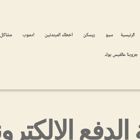
الرئيسية
سيو
ريسكن
اخطاء المبتدئين
ادموب
مشاكل
جروبنا عالفيس بوك