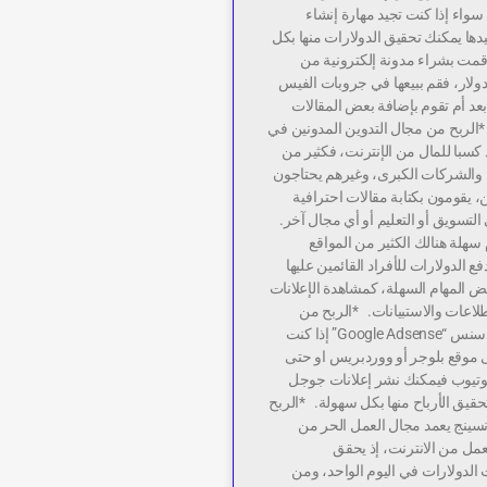
ا سواء إذا كنت تجيد مهارة إنشاء
يدها يمكنك تحقيق الدولارات منها بكل
 قمت بشراء مدونة إلكترونية من
خص ما ب 30 دولار، فقم ببيعها في جروبات الفيس
 دولار بعد أم تقوم بإضافة بعض المقالات
 *الربح من مجال التدوين المدونين في
د كسبا للمال من الإنترنت، فكثير من
، والشركات الكبرى، وغيرهم يحتاجون
 يقومون بكتابة مقالات احترافية
التسويق أو التعليم أو أي مجال آخر.
 سهلة هنالك الكثير من المواقع
ع الدولارات للأفراد القائمين عليها
ض المهام السهلة، كمشاهدة الإعلانات
لاعات والاستبيانات. *الربح من
إعلانات جوجل أدسنس “Google Adsense” إذا كنت
 موقع بلوجر أو ووردبريس او حتى
وتيوب فيمكنك نشر إعلانات جوجل
قيق الأرباح منها بكل سهولة. *الربح
نسينج يعمد مجال العمل الحر من
مل من الانترنت، إذ يحقق
 الدولارات في اليوم الواحد، ومن