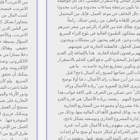
قرار المالي والاستقرار النفسي، ذلك لأن الوظيفة
من الانترنت؟ فإذ
ا ما تكون مرتبطة بساعات محدودة وبراتب محدود!
الانترنت، فننصحك
حال التخلف عن موعد العمل، فإنك من المحتمل
كسب المال من ال
عرض للإهانة والطرد من رئيس عملك. رابعاً،
متجاوزا بشكل كبي
وح، هنالك فئة من الأفراد بالرغم من صغر عمرهم
من الناس الذين 
نهم يمتلكون الطموح العالية في بلوغ الثراء السريع
الانترنت، وبالأخص
قت وجيز، فتراهم يبحثون عن مشكلات ويجدون
السؤال بسيطة جد
فضل الحلول، فالفطنة التجارية في نفوسهم،
حقيقي. وهنالك ا
م يرفضون الحياة العادية. هذا بالإضافة إلى العديد
دخلا ممتازا من م
عوامل المحفزة التي تدفع الفرد للحلم بالاستقرار
الالكتروني، وصنا
دي وتكوين مشاريع تجارية خاصة به. ما هي
الإلكترونية، وغي
ت التي تحتاجها لتصبح رائد أعمال ناجح؟ قبل
يمكنك أن تحقق منه
ث عن أبرز صفات رائد الأعمال، دعنا أولا نوضح
السريع. ولو كان 
يزي القارئ الصورة من “ريادة الأعمال ورائد
فلما باشرت الش
مال” حتى تتمكن من التعرف على كافة جوانب هذا
ودور الأزياء وال
وع المهم. _يقصد بريادة الأعمال؛ هي قدرة الفرد
التجارية على شب
بناء مشروع أو مجموعة من المشاريع التجارية
به، وذلك لتحقيق الأهداف المالية منها، وذلك من
ويمكنك عزيزي ال
 إدارة المشروع التجاري وتوسعته بشكل ناجح،
المتوفرة فيها. 
 تعريف مفهوم ريادة الأعمال على أنه، قدرة
العمل من الإنترن
 على الحركة أو ابتكار خدمة أو منتج ما أو إحداث
طرق الربح من ال
 جذري في البيئة التي يعيش فيها. _ويقصد ب “رائد
الانترنت للمبتدئ