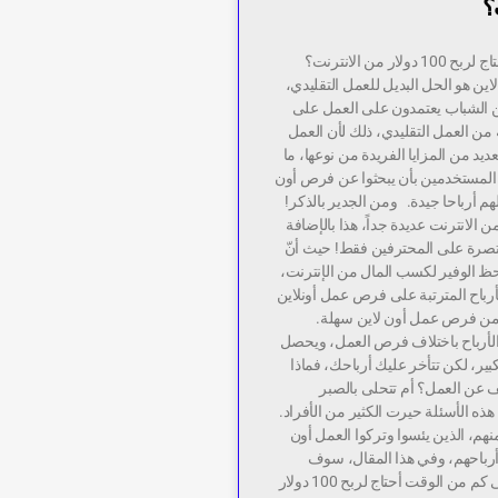
؟
كم من الوقت أحتاج لربح 100 دولار من الانترنت؟
اين هو الحل البديل للعمل التقليدي،
من الشباب يعتمدون على العمل على
ه من العمل التقليدي، ذلك لأن العمل
لعديد من المزايا الفريدة من نوعها، ما
المستخدمين بأن يبحثوا عن فرص أون
هم أرباحا جيدة. ومن الجدير بالذكر!
الانترنت عديدة جداً، هذا بالإضافة
قتصرة على المحترفين فقط! حيث أنّ
لحظ الوفير لكسب المال من الإنترنت،
أرباح المترتبة على فرص عمل أونلاين
 من فرص عمل أون لاين سهلة.
الأرباح باختلاف فرص العمل، ويحصل
كبير، لكن تتأخر عليك أرباحك، فماذا
 عن العمل؟ أم تتحلى بالصبر
ذه الأسئلة حيرت الكثير من الأفراد.
نهم، الذين يئسوا وتركوا العمل أون
أرباحهم، وفي هذا المقال، سوف
نسلط الضوء على كم من الوقت أحتاج لربح 100 دولار