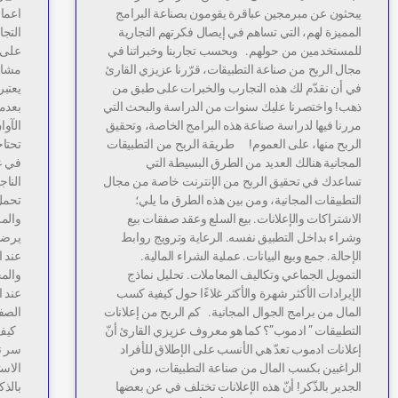
يبحثون عن مبرمجين عباقرة يقومون بصناعة البرامج
اعمال
المميزة لهم، التي تساهم في إيصال فكرتهم التجارية
التجا
للمستخدمين من حولهم. وبحسب تجاربنا وخبراتنا في
على 
مجال الربح من صناعة التطبيقات، قرّرنا عزيزي القارئ
مشاري
في أن نقدّم لك هذه التجارب والخبرات على طبق من
يعتب
ذهب! واختصرنا عليك سنوات من الدراسة والبحث التي
بعدم
مررنا فيها لدراسة صناعة هذه البرامج الخاصة، وتحقيق
الآوا
الربح منها، على العموم! طريقة الربح من التطبيقات
تحتاج
المجانية هنالك العديد من الطرق البسيطة التي
في عد
تساعدك في تحقيق الربح من الإنترنت خاصة من مجال
النا
التطبيقات المجانية، ومن بين هذه الطرق ما يلي؛
تحمل
الاشتراكات والإعلانات. بيع السلع وعقد صفقات بيع
والم
وشراء بداخل التطبيق نفسه. الرعاية وترويج روابط
يرضى 
الإحالة. جمع وبيع البيانات. عملية الشراء المالية.
عند ا
التمويل الجماعي وتكاليف المعاملات. تحليل نماذج
والم
الإيرادات الأكثر شهرة والأكثر غلاءًا حول كيفية كسب
عند ا
المال من برامج الجوال المجانية. كم الربح من إعلانات
الصف
التطبيقات ” ادموب”؟ كما هو معروف عزيزي القارئ أنّ
كيف ت
إعلانات ادموب تعدّ هي الأنسب على الإطلاق للأفراد
سر ن
الراغبين بكسب المال من صناعة التطبيقات، ومن
الاست
الجدير بالذّكر! أنّ هذه الإعلانات تختلف في عن بعضها
بالذك