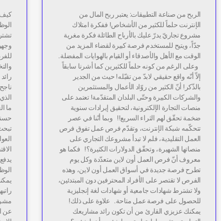
الربح من صناعة التطبيقات: يعتبر ربح المال من
كيف ت
الإنترنت حلماً للكثير من الأشخاص! ففكرة امتلاك
الوظي
مشروع تجاريّ يدرّ عليك بالأرباح الطائلة فكرة مغرية
تشترط
جدّاً، ويتيح للمستخدم فرصة كبيرة لقضاء المزيد من
وجهود
الوقت مع الأهل والأصدقاء أو القيام بالهوايات المفضلة.
للفرد
وعلى الرغم من كونه حلماً للكثيرين كما أشرنا سابقاً
والت
إلاّ أنّه واقع حقيقي لابدّ من تقبّله! حيث من الجدير
رائد
بالذّكر! أنّ الكثير من روّاد الأعمال والمستثمرين
ناجح
والشركات الكبيرة وحتّى البلدان المتقدّمة! تعتمد على
الذي
منصات التجارة الإلكترونية، لتحقيق إيرادات سنوية
ما ال
ضخمة تحقّق لهم الثراء السريع!! وبما أنّنا في عصر
حسنا،
تتحكّمه شبكة الإنترنت، وتقدّم فرص عمل تفوق فرص
تبحث
العمل التقليدية، فلم لا تبدأ مشروعك التجاري على
العوا
منصاتها الشهيرة، وتحقّق الدولارات الكثيرة؟! فكما هو
الاقت
معروف أنّ فرص العمل أون لاين متعدّدة وكل يوم
يدفع 
تطرح فرصة جديدة في أسواق العمل أون لاين، وهذه
الوظ
الفرص لا تقتصر على الأفراد المحترفين دون المبتدئين،
يمكنك
ولا تشترط شهادات جامعية أو شهادات لغة إنجليزية
للحصول على فرصة عمل متاحة. علاوة على ذلك!
مشروع
يمكنك عزيزي القارئ من أن تكون رائد مشاريعك
عن ال