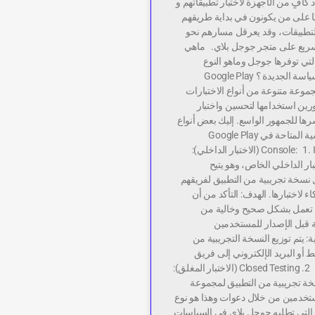
افٍ من الأجهزة لاختبار تطبيقاتهم و
ًا على من يكونون في بداية طريقهم
لتطبيقات، وقد يعرقل مسارهم نحو
لسريع على متجر جوجل بلاي. ماهي
التي توفرها جوجل وماهو النوع
المطلوب في السياسة الجديدة ؟ Google Play
وفر مجموعة متنوعة من أنواع الاختبارات
رين استخدامها لتحسين واختبار
رها للجمهور الواسع. إليك بعض أنواع
الاختبارات الرئيسية المتاحة في Google Play
Console: 1. Internal Testing (الاختبار الداخلي):
تبار الداخلي الخاص، وهو يتيح
نسخة تجريبية من التطبيق لفريقهم
ء لاختبارها. الهدف: التأكد من أن
ة تعمل بشكل صحيح وخالية من
ة قبل الإصدار للمستخدمين
ة: يتم توزيع النسخة التجريبية من
ط أو البريد الإلكتروني إلى فريق
الاختبار الداخلي. 2. Closed Testing (الاختبار المغلق):
ة تجريبية من التطبيق لمجموعة
خدمين من خلال دعوات وهذا هو نوع
ب التي تطلبه جوجل بلاي في السياسات