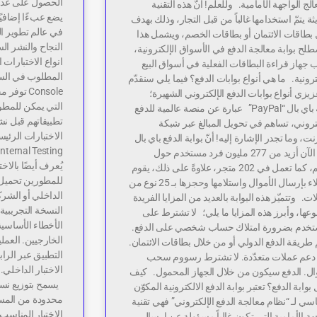
الحصول على عدد ك
الج الواجهة الأمامية. وللعلم! أنّ هذه التقنية
يضع عبءًا إضافي
ثة يتمّ استخدامها غالباً من قبل التجار، وذلك بهدف
في عالم تطوير ا
 بطاقات الائتمان أو بطاقات الخصم، ويشمل هذا
النجاح والنشر ا
لح بوابة معالجة الدفع في الأسواق الإلكترونية،
انواع الاختبارات 
 جهاز قراءة البطاقات الفعلية في أسواق البيع
ترونية. ما هي أنواع بوابات الدفع؟ فيما يلي سنقدّم
Console ت
يزي أنواع بوابات الدفع الإلكتروني الشهيرة؛
التي يمكن للمطو
بوابة باي بال “PayPal” عبارة عن منصة عالمية للدفع
تطبيقاتهم قبل نش
تروني، تساهم في تحويل المبالغ عبر شبكة
رنت، وما تجدر الإشارة إليه! أنّ بوابة الدفع باي بال
لديها الآن أزيد من 277 مليون فرد مستخدم حول
يُعرف أيضًا بالاخ
العالم، كما تعمل في 202 متجر، علاوةً على ذلك، يقوم
للمطورين تحميل 
العملاء بإرسال الأموال واستلامها وحجزها بـ 25 نوع من
الداخلي أو الشركا
ات. وتتميّز هذه البوابة بالعديد من المزايا الفريدة
النسخة التجريبي
عها، وأبرز هذه المزايا ما يلي؛ لا تشترط على
الأخطاء الأساسي
تخدم بضرورة امتلاك حساب شخصي على الدفع.
الخارجيين. العملي
طريقة الدفع الدولي أو من خلال بطاقات الائتمان.
التطبيق عبر الراب
ا دعم عملات متعدّدة. لا تشترط رسووم سحب
وال. الدفع سيكون من خلال الجهاز المحمول. كيف
يسمح بتوزيع نسخ
بوابة الدفع؟ تعتبر بوابة الدفع الالكترونية المكوّن
محدودة من المست
سي لـ “نظام معالجة الدفع الإلكتروني” فهي تقنية
الاختبار المناس
هة الأمامية التي تكون غالباً مسؤولة عن إرسال