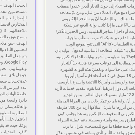
الجديدة الهدف: 
ات العملاء إلى بنوك التجار الّذين عقدوا صفقات
مستخدمين محددين
شراء مع هؤلاء العملاء من قبل، ومن ثمّ معالجة
الإصدار العام. ا
ملة هناك. و للإشارة! أنّ بنية الدفع الإلكتروني
 بناءًا على ما إذا كانت بوابة الدفع عبر شبكة
رنت أو داخل المتاجر التقليدية، ومن الجدير بالذّكر!
يسمح بتوزيع الت
وابة الدفع عبر شبكة الانترنت تتطلّب واجهات
الهدف: جمع ملا
“برمجة التطبيقات\ APIs” التي تتيح لموقع الويب
لتحسين الأداء وا
ّصال بـ “شبكة المعالجة الأساسية للدفع”. بوابة باي
يتم جعل التطبيق 
يو “PayU” بوابة بايو من أشهر بوابات الدفع الالكترونية،
Play
 بمعالجة المدفوعات بسرعة فائقة جدّاً للتجار
وتقييماتهم. تحدي
لاء على حدّ سواء، وتغطيّ هذه البوابة الشهيرة
جوجل بلاي تعتبر
حوالي 18 سوق في كافة أنحاء قارة آسيا وأوروبا
عدة تحديات صعبة 
قية والوسطى وأمريكا اللاتينية والشرق الأوسط،
عدد كبير من الأشخ
افة إلى دول إفريقيا، كما تقوم بتقديم خدمات لأزيد
خاصةً لأولئك ال
من “2.3” مليار مستهلك حول العالم. ومن الجدير
دائرة واسعة من ا
كر! أنّ بوابة باي يو تتميّز بالعديد من المزايا المذهلة،
والعائلة يمكن 
والتي من أبرزها ما يلي؛ امتلاكها أزيد من 300 طريقة
المطلوبة للتطبي
لكتروني للمدفوعات الإلكترونية، هذا بجانب كون
الطرق سريعة وآمنة وبسيطة. دعم عملية الشراء
يومًا، حيث قد يق
 واحدة فقط! ما يتيح للمستخدم شراء ما يريد
كافٍ. التحديات ا
ة زر واحدة، الأمر الّذي يساهم في تحسين معدّل