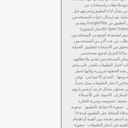
جمع ملاحظات واستجابات من
 بشأن أداء التطبيق وتجربتهم قبل
لعملية: يتم إرسال دعوات للمستخدمين
المختارين لتحميل التطبيق من Google Play وتقديم
ملاحظاتهم. 3. Open Testing (الاختبار المفتوح):
طبيق لمجموعة أوسع من المستخدمين.
حظات من عدد أكبر من المستخدمين
لتحقق من الاستجابة للتطبيق. العملية:
متاحًا للتنزيل لجميع مستخدمي
Google ، ويمكن للمستخدمين تقديم ملاحظاتهم
ات اختبار التطبيقات للنشر على متجر
 هذه الخطوة ضرورية ولكنها تحمل
ومنها : التحدي الاجتماعي: توفير
اص لاختبار التطبيقات يمثل تحدياً،
ذين يعملون بشكل فردي أو ليس لديهم
لمعارف. الاعتماد على الأصدقاء
أن يضعف خصوصية وسرية الفكرة
ق. صعوبة الاحتفاظ بالتطبيق: صعوبة
الاعتماد على الأصدقاء للحفاظ على التطبيق لمدة 14
وم أحدهم بحذفه دون أهمية أو اهتمام
لتقنية في اختبار التطبيقات: صعوبة