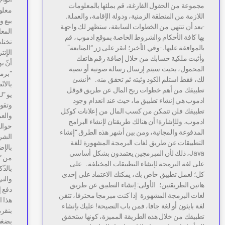
مجموعة من الحقول الفارغة، قم بملئها بالمعلومات
معلوم
اللازمة من المنطقة الزمنية، ودولة الإقامة، والعملة.
بيع و
-بعد أن تنتهي من الخطوات السابقة، ستظهر لك واجهة
المعا
بها كافة الأحكام والشروط الخاصة بموقع ادموب، قم
تختلف
بالموافقة عليها. -وفي الأخير؛ انقر على زر “المتابعة”
الإنت
وأثبت ملكية حسابك من خلال إضافة رقم هاتفك
أنّ ب
المحمول، بحيث سيتم إرسال رسالة صوتية أو نصية
لك، فقط استلم الكود وثبته ثم تحقق منه. *أنشئ
بالات
تطبيقك من أهم خطوات ربح المال عن طريق قوقل
ادموب هي إنشاء تطبيق ما، حيث عند انعدام وجود
وتقوم
تطبيقك فلن تتمكن من كسب المال من إعلانات كوكل
والعم
ادموب، وللإشارة! أن هنالك طريقتان لإنشاء البرامج
المدفوعة والمجانية، ومن بين أشهر هذه الطرق “إنشاء
الشر
التطبيقات عن طريق لغات البرمجة المشهورة للغة
بالإض
Java، ذلك لأن المبرمجين يعتمدون بشكل أساسي
على لغة البرمجة لإنشاء التطبيقات المختلفة. على
بالذّ
كل؛ لعمل تطبيق خاص بك، يمكنك الاعتماد على إحدى
هاتين الطريقتين؛ الأولى: إنشاء التطبيق عن طريق
دفع إ
لغات البرمجة المشهورة إذا كنت مبرمجا محترفا، تتقن
هذا 
لغة بايثون أو لغة جافا، فمن باب النصيحة! عليك بإنشاء
بنقرة
تطبيقك من خلال هذه الطريقة المميزة، كونها ستحقق
بضغط