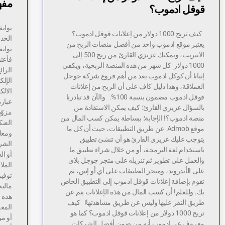
مفهو
قوقل ادموب؟
بواب
كيف تربح 1000 دولار من إعلانات قوقل ادموب؟
الخد
يعتبر موقع ادموب واحد من أفضل منصات الربح من
بوابة
الانترنت، ويمكنك عزيزي القارئ من ربح 500 إلى
فأعتق
1000 دولار كل شهر من هذه المنصة الربحية، ويكفي
الرائ
إثباتا أن كوكل ادموب يعد من أهم فروع شركة جوجل
الإلك
العملاقة، وهذا دليل كاف على أن الربح من إعلانات
الالك
قوقل ادموب مضمون بنسبة 100%. والآن قد تبادرنا
عبارة
بالسؤال عزيزي القارئ؛ كيف يمكن الاستفادة من
مزوّد
منصة ادموب؟! الإجابة؛ ببساطة يمكن كسب المال من
العنك
موقع Admob عن طريق التطبيقات، حيث أن كل ما
ومعال
يتوجب عليك عزيزي القارئ هو أن تنشئ تطبيق
الشرك
باستخدام لغة البرمجة، أو من خلال شراء تطبيق ما
أو ال
والعمل على تطوير ثم تنزيله على متجر جوجل بلاي
الملا
على الأندرويد، ومتجر التطبيقات على آي أو إس، ثم
توفير
تقوم بإضافة إعلانات قوقل ادموب إلى التطبيق الخاص
مالي
بك. وللعلم! أن كسب المال من هذه الإعلانات يتم عن
هذه ا
طريق النقر عليها وليس عن طريق مشاهدتها! كيف
المعل
تربح 1000 دولار من إعلانات قوقل ادموب؟ كما هو
أو مو
معروف عن ادموب أنه من ضمن أفضل الشركات