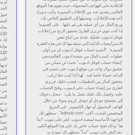
أو مع
الإعلانية على الهواتف المحمولة، حيث يقوم هذا الموقع
الحدي
العالمي بتقديم عدد من الإعلانات المميزة، وأنت بدورك
قبول
تأخذ هذه الإعلانات، وتضيفها إلى التطبيق الخاص بك،
المصط
وربح المال من أي عملية نقر تتم عليها. على العموم!
بجانب
إذا كنت تنوي عزيزي القارئ بتحقيق الربح من إعلانات
الإلك
قوقل ادموب، فعليك عندئذ من اتباع بعض
لك عز
الاستراتيجيات الذكية التي سنقدمها لك في هذه الفقرة
المميزة؛ *أنشئ حساب غوغل ادموب إن من أولى
الإلك
خطوات كسب المال من منصة ادموب العالمية هي
الإنت
“إنشاء حساب قوقل ادموب” بحيث لن تتمكن من
تحقيق دولار واحد من موقع ادموب حتى تنشئ في
البداية حسابا خاصا فيه. لهذا إذا كنت حقا ترغب
بتحقيق المال من التطبيقات، فيجب عليك عزيزي
العمل
القارئ من إنشاء حساب على ادموب، وفتح الحساب
من نو
عليه، ولعمل ذلك عليك بعمل ما يلي؛ -سجل دخولك
المس
إلى متصفح جوجل أو جوجل كروم سواء من خلال
تدعم 
الهاتف المحمول أو جهاز الكمبيوتر. -في المربع
لديه
المخصص للبحث، اكتب “Admob.com”. -ستظهر لك
الأم
الواجهة الأساسية لمنصة ادموب، انقر على تبويب “ابدأ
تعمل 
هنا” وذلك لفتح حساب خاص بك على هذا الموقع الكبير.
الأسا
-بعد النقر على تبويب “ابدأ” ستظهر لك نموذج به
الواج