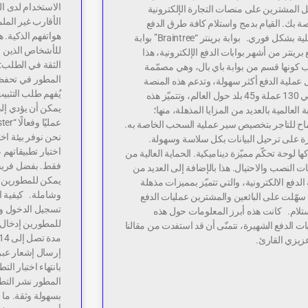
الاستخدام لدى ال
 المشترين على منصات التجارة الإلكترونية
الأقارب غير الملم
ة بك. القيام بدمج واستلام كافة طرق الدفع
هواتفهم الذكية. ه
المحلية بشكل فوري. بوابة برينتر “Braintree” بوابة
للأشخاص الذين لا
 برينتر من أشهر بوابات الدفع الإلكترونية، هذا
الثقة في الطلب: 
ب كونها قسم من بوابة باي بال، وهي مصمّمة
المطور في تحفظه
عملية الدفع أكثر سهولة، وتدعم هذه المنصة
يُفهم طلب التثبي
حوالي 130 عملة و45 بلد حول العالم، وتتميّز هذه
يمكن أن يؤدي إل
بة العالمية بالعديد من المزايا المذهلة، منها؛
اح للتاجر بتخصيص سير عملية السحب الخاصة به.
نحن نوفر بيئة اخ
رة على ترحيل البيانات بكل سلاسة وسهولة.
كها لوحة تحكّم مميّزة ديناميكية. الحماية العالية من
فقط. بفضل فريقن
ت النصب والاحتيال. هذا بالإضافة إلى العديد من
يمكن للمطورين ال
 الدفع الالكترونية، والتي تتميّز بمميزات مذهلة
، سهّلت على البائعين والمشترين عمليات الدفع
تسجيل الدخول واخ
ستلام. كانت هذه أبرز المعلومات حول هذه
للمطورين إدخال م
بات الدفع الشهيرة، نتمنّى أن قد استفدت من مقالنا
زيزي القارئ.
إرسال إشعار عبر ا
بانتهاء اختبار ال
المطور نشر التطب
بسهولة وثقة. ما ا