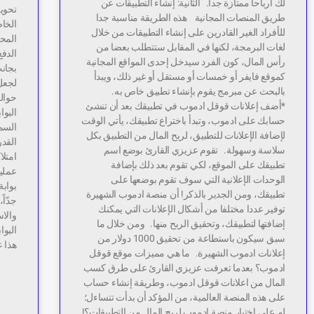
لك أرباحا ممتازة جدا. الثانية: إنشاء التطبيقات عن
تحويل
طريق المنصات المجانية هذه الطريقة مناسبة جدا
الخاص
للأفراد الغير القادرين على إنشاء التطبيقات من خلال
لغات البرمجة، لكنها في المقابل ستتطلب بعضا من
الدفع
رأس المال، كون الفرد سيدخل إحدى المواقع المجانية
بجان
كموقع فايفر أو خمسات أو مستقل أو غير ذلك، ويبدأ
لجعل 
بالبحث عن مبرمج يقوم بإنشاء تطبيق خاص به.
*أضف إعلانات قوقل ادموب في تطبيقك بعد أن تنشئ
البوا
حسابك على ادموب، وتبدأ باختراع تطبيقك، يأتي الوقت
السم
لإضافة الإعلانات للتطبيق، لربح المال من التطبيق بكل
القد
سلاسة وسهولة. تقوم عزيزي القارئ بوضع اسم
امتلا
تطبيقك على الموقع، لكي تقوم بعد ذلك بإضافة
عمليا
الوحدات الإعلانية التي سوف تقوم بوضعها على
بوابة
تطبيقك، ومن الجدير بالذكر! أن منصة ادموب الشهيرة
جدّاً
توفير عددا مختلفا من أشكال الإعلانات التي يمكنك
والا
إضافتها لتطبيقك، وتحقيق الربح منها. ومن خلال ما
البوا
سبق سيكون باستطاعة من تحقيق 1000 دولار من
هذا ع
إعلانات ادموب الشهيرة. ما هي مميزات موقع قوقل
ادموب؟ بعدما تعرفت عزيزي القارئ على طرق كسب
المال من اعلانات قوقل ادموب، وطريقة إنشاء حساب
على هذه المنصة العالمية، من المؤكد أن بدأت تتساءل؛
لم علي اختيار منصة ادموب لربح المال من التطبيقات؟!