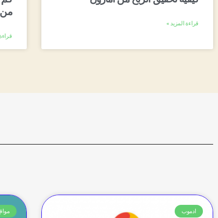
من 
قراءة المزيد »
قراءة 
ادموب
مواقع