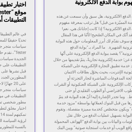
م بوابة الدفع الالكترونية
ة الدفع الالكترونية، هل سبق وأن سمعت عن هذه
التطبيقات أمر
مة المميّزة من قبل؟ هل ترغب بمعرفة مفهوم
 الدفع الالكترونية؟ إذا كانت إجاباتك هي، نعم!
في عالم التطبيقا
د أنّك في المكان الصّحيح! لأنّنا في هذا المقال
تحديًا حقيقيًا لل
ع سوف نقدّم لك أبرز المعلومات حول هذه البوابة
ترونية الشهيرة. ما المراد بـ “بوابة الدفع
Tester”، نقد
ترونية”؟ يقصد ببوابة الدفع الإلكترونية على أنّها
الجديدة سياسات 
 عن؛ خدمة إلكترونية تجاريةّ، يتمّ تقديمها من خلال
 خدمة تطبيق التجارة الإلكترونية على الشبكة
قبل نشرها على م
بوتية الإنترنت، بحيث يخوّل بطاقات الائتمان
المطورين الجدد 
جة المدفوعات المباشرة لتجار التجزئة أو
على 20 جها
ات الإلكترونية على الشبكة العنكبوتية أو النقرات
سياسات متجر جو
طوب الافتراضي أو الطوب التقليدي أو حتى
التطبيقات في م
ط. وما تجدر الإشارة إليه! أنّ هذه البوابة قد يتمّ
مطور شخصي تم إن
ها من قبل البنوك لعملائها بواسطة “مزود خدمة
ة” ويكون متخصّص كخدمة مميزة منفصلة، وتقوم
ت
لبوابة بتسهيل عمليات الدفع من خلال نقل
لرؤية السياسة ال
ومات والبيانات بين بوابة الدفع “الهواتف المحمولة
بالنسبة للمطوري
اقع الويب أو خدمات استجابة صوتية” وبين البنك