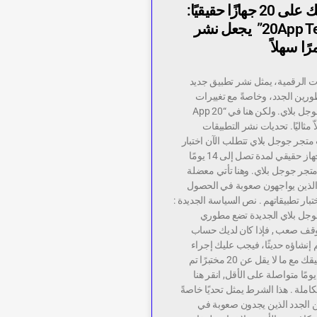
اختبار تطبيقك على 20 جهازًا حقيقيًا:
موقع “20App Tester” يجعل نشر
ًا سهلاً
ت الرقمية، يمثل نشر تطبيق جديد
مطورين الجدد، وخاصةً مع تغييرات
سياسات متجر جوجل بلاي. ولكن هنا في “20 App
م حلاّ مثاليًا. تحديات نشر التطبيقات
متجر جوجل بلاي تتطلب الآن اختبار
التطبيقات على جهاز حقيقي لمدة تصل إلى 14 يومًا
تجر جوجل بلاي. وهنا تأتي معضلة
الذين يواجهون صعوبة في الحصول
زًا لاختبار تطبيقاتهم . نص السياسة الجديدة :
جل بلاي الجديدة تضع مطوري
وقف صعب , فإذا كان لديك حساب
شاؤه حديثًا، فيجب عليك إجراء
اختبار مغلق لتطبيقك مع ما لا يقل عن 20 مختبرًا تم
مكينهم لمدة 14 يومًا متواصلة على الأقل, انقر هنا
كاملة . هذا الشرط يمثل تحديًا خاصةً
ن الجدد الذين يجدون صعوبة في