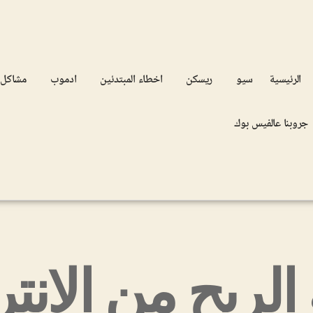
الرئيسية
سيو
ريسكن
اخطاء المبتدئين
ادموب
مشاكل
جروبنا عالفيس بوك