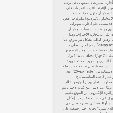
أقارب: تعتبر هناك صعوبات في توجيه
ين بالإنترنت لتثبيت التطبيقات على
ذا يمكن أن يكون تحديًا، خاصةً
 يتعاملون بكثرة مع التكنولوجيا. نقص
قد يتسبب علم الأقارب بمهارات
م من تثبيت التطبيقات. يمكن أن
ت على أنه محاولة للاختراق، وهذا
ى رفض الطلب بشكل غير متوقع. حلاً
عمليًا وفعالًا “20App Tester” يقدم الحل العملي هنا.
تبارية حقيقية، حيث يُمكن للمطورين
اختبار تطبيقاتهم على 20 جهازًا مختلفًا لمدة 14 يومًا
ا المدرب والمجهز بأحدث الاجهزة،
جدد الاعتماد على تجربة اختبار دقيقة
وشاملة. كيفية الاستفادة من “20App Tester” بعد
تيار الخطة المناسبة، يُتاح
علومات تطبيقهم أو لعبتهم وانتظار
مدة تصل إلى 14 يومًا. عند الانتهاء من فترة الاختبار، يتم
لبريد الإلكتروني من الموقع يُبلغهم
تطبيق. في هذه اللحظة، يصبح بإمكان
يق أو اللعبة على متجر جوجل بلاي
لذي يميزنا؟ تجربة اختبار حقيقية على