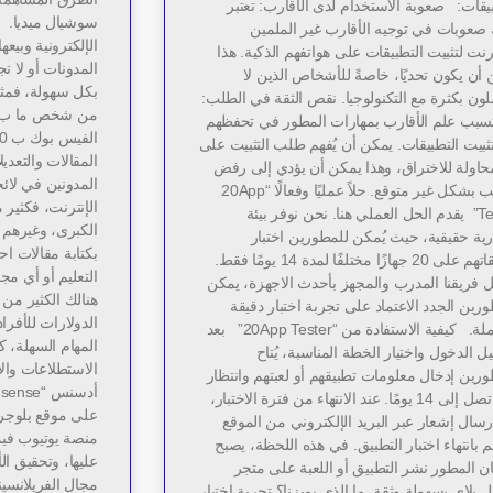
يقات: صعوبة الاستخدام لدى الأقارب: تعتبر
سوشيال ميديا. *
 صعوبات في توجيه الأقارب غير الملمين
الإلكترونية وبيعه
ترنت لتثبيت التطبيقات على هواتفهم الذكية. هذا
المدونات أو لا ت
أن يكون تحديًا، خاصةً للأشخاص الذين لا
بكل سهولة، فمثلا
لون بكثرة مع التكنولوجيا. نقص الثقة في الطلب:
تسبب علم الأقارب بمهارات المطور في تحفظهم
ثبيت التطبيقات. يمكن أن يُفهم طلب التثبيت على
المقالات والتعدي
محاولة للاختراق، وهذا يمكن أن يؤدي إلى رفض
المدونين في لائح
الطلب بشكل غير متوقع. حلاً عمليًا وفعالًا “20App
الإنترنت، فكثير 
Tester” يقدم الحل العملي هنا. نحن نوفر بيئة
الكبرى، وغيرهم 
رية حقيقية، حيث يُمكن للمطورين اختبار
بكتابة مقالات اح
تطبيقاتهم على 20 جهازًا مختلفًا لمدة 14 يومًا فقط.
التعليم أو أي م
 فريقنا المدرب والمجهز بأحدث الاجهزة، يمكن
هنالك الكثير من 
رين الجدد الاعتماد على تجربة اختبار دقيقة
الدولارات للأفرا
وشاملة. كيفية الاستفادة من “20App Tester” بعد
المهام السهلة، ك
 الدخول واختيار الخطة المناسبة، يُتاح
الاستطلاعات وال
رين إدخال معلومات تطبيقهم أو لعبتهم وانتظار
مدة تصل إلى 14 يومًا. عند الانتهاء من فترة الاختبار،
على موقع بلوجر 
رسال إشعار عبر البريد الإلكتروني من الموقع
منصة يوتيوب في
هم بانتهاء اختبار التطبيق. في هذه اللحظة، يصبح
عليها، وتحقيق ال
ن المطور نشر التطبيق أو اللعبة على متجر
مجال الفريلانسي
بلاي بسهولة وثقة. ما الذي يميزنا؟ تجربة اختبار