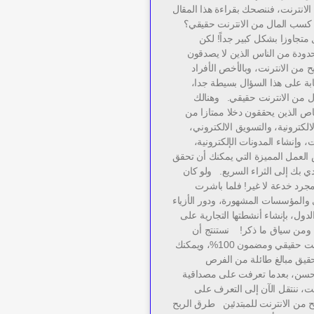
لانترنت، فننصحك بقراءة هذا المقال
 كسب المال من الانترنت حقيقي؟
متجاوزا بشكل كبير جداً! لكن
دودة من الناس الذين لا يصدقون
 من الانترنت، وبالأخص الأفراد
إجابة على هذا السؤال بسيطة جدا،
ل من الانترنت حقيقي. وهنالك
اص الذين يحققون دخلا ممتازا من
الكترونية، والتسويق الالكتروني،
، وإنشاء المدونات الإلكترونية،
العمل المميزة التي يمكنك أن تحقق
ؤدي بك إلى الثراء السريع. ولو كان
مجرد خدعة لا غير! فلما باشرت
والمؤسسات المشهورة، ودور الأزياء
دول، بإنشاء أنشطتها التجارية على
 ومن سياق ما ذكر! نستنتج أن
العمل من الانترنت حقيقي ومضمون 100%، ويمكنك
قيق مبالغ طائلة من الفرص
 حسن، بعدما تعرفت على مصداقية
ت، ننتقل الآن إلى التعرف على
 من الانترنت للمبتدئين طرق الربح