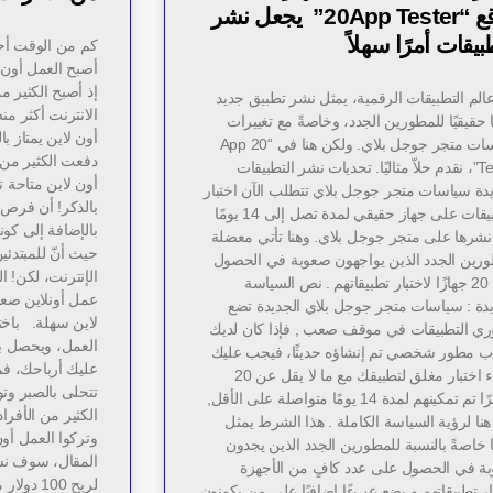
موقع “20App Tester” يجعل نشر
بيقات أمرًا سهلاً
أصبح العمل أون ل
إذ أصبح الكثير 
الم التطبيقات الرقمية، يمثل نشر تطبيق جديد
الانترنت أكثر من
ا حقيقيًا للمطورين الجدد، وخاصةً مع تغييرات
أون لاين يمتاز با
سياسات متجر جوجل بلاي. ولكن هنا في “20 App
دفعت الكثير من
Tester”، نقدم حلاّ مثاليًا. تحديات نشر التطبيقات
أون لاين متاحة ت
يدة سياسات متجر جوجل بلاي تتطلب الآن اختبار
بالذكر! أن فرص ا
التطبيقات على جهاز حقيقي لمدة تصل إلى 14 يومًا
بالإضافة إلى كو
نشرها على متجر جوجل بلاي. وهنا تأتي معضلة
حيث أنّ للمبتدئ
ورين الجدد الذين يواجهون صعوبة في الحصول
الإنترنت، لكن! ا
على 20 جهازًا لاختبار تطبيقاتهم . نص السياسة
عمل أونلاين صع
يدة : سياسات متجر جوجل بلاي الجديدة تضع
لاين سهلة. باخت
ي التطبيقات في موقف صعب , فإذا كان لديك
العمل، ويحصل بأن
 مطور شخصي تم إنشاؤه حديثًا، فيجب عليك
عليك أرباحك، فم
إجراء اختبار مغلق لتطبيقك مع ما لا يقل عن 20
تتحلى بالصبر وت
مختبرًا تم تمكينهم لمدة 14 يومًا متواصلة على الأقل,
الكثير من الأفرا
هنا لرؤية السياسة الكاملة . هذا الشرط يمثل
وتركوا العمل أو
ا خاصةً بالنسبة للمطورين الجدد الذين يجدون
المقال، سوف نس
ة في الحصول على عدد كافٍ من الأجهزة
لربح 100 
ار تطبيقاتهم و يضع عبءًا إضافيًا على من يكونون