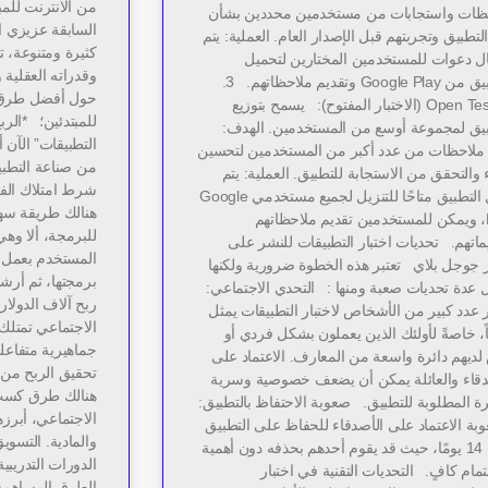
من الانترنت للم
ظات واستجابات من مستخدمين محددين بشأن
السابقة عزيزي ا
التطبيق وتجربتهم قبل الإصدار العام. العملية: يتم
كثيرة ومتنوعة، 
ل دعوات للمستخدمين المختارين لتحميل
وقدراته العقلية 
التطبيق من Google Play وتقديم ملاحظاتهم. 3.
حول أفضل طرق ا
Open Testing (الاختبار المفتوح): يسمح بتوزيع
للمبتدئين؛ *الر
بيق لمجموعة أوسع من المستخدمين. الهدف:
التطبيقات” الآن 
ملاحظات من عدد أكبر من المستخدمين لتحسين
من صناعة التطب
ء والتحقق من الاستجابة للتطبيق. العملية: يتم
شرط امتلاك الف
جعل التطبيق متاحًا للتنزيل لجميع مستخدمي Google
هنالك طريقة سهل
Play، ويمكن للمستخدمين تقديم ملاحظاتهم
للبرمجة، ألا وه
ماتهم. تحديات اختبار التطبيقات للنشر على
المستخدم بعمل ب
 جوجل بلاي تعتبر هذه الخطوة ضرورية ولكنها
برمجتها، ثم أرش
 عدة تحديات صعبة ومنها : التحدي الاجتماعي:
ربح آلاف الدولا
 عدد كبير من الأشخاص لاختبار التطبيقات يمثل
الاجتماعي تمتلك
ً، خاصةً لأولئك الذين يعملون بشكل فردي أو
جماهيرية متفاعل
لديهم دائرة واسعة من المعارف. الاعتماد على
تحقيق الربح من 
دقاء والعائلة يمكن أن يضعف خصوصية وسرية
هنالك طرق كسب 
ة المطلوبة للتطبيق. صعوبة الاحتفاظ بالتطبيق:
الاجتماعي، أبرزه
ة الاعتماد على الأصدقاء للحفاظ على التطبيق
والمادية. التسويق
لمدة 14 يومًا، حيث قد يقوم أحدهم بحذفه دون أهمية
الدورات التدريبية
تمام كافٍ. التحديات التقنية في اختبار
الطرق المساهمة