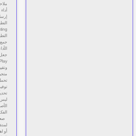
ملاح
أداء 
إرسا
التط
جمع 
الأدا
وتقيي
متجر
تحمل
توفير
تحديا
ليس 
الأص
الفكر
صعوب
أو اه