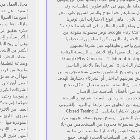
مجال العمل من ا
داية طريقهم في عالم تطوير التطبيقات، وقد
المفيد. هل حقا
ل مسارهم نحو النجاح والنشر السريع على متجر
أصبح هذا السؤال 
بلاي. ماهي انواع الاختبارات التي توفرها
مازالت هنالك مح
 وماهو النوع المطلوب في السياسة الجديدة ؟
فكرة تحقيق الربح
Google Play Console توفر مجموعة متنوعة من
الأكبر سناً، وال
 الاختبارات التي يمكن للمطورين استخدامها
وهي أن ربح الما
ن واختبار تطبيقاتهم قبل نشرها للجمهور
الكثير من الأشخ
ع. إليك بعض أنواع الاختبارات الرئيسية المتاحة
منصات التجارة ال
ي Google Play Console: 1. Internal Testing
وصناعة التطبيقات
تبار الداخلي): يُعرف أيضًا بالاختبار الداخلي
وغيرها من فرص 
ص، وهو يتيح للمطورين تحميل نسخة تجريبية من
منها أرباحا قد ت
يق لفريقهم الداخلي أو الشركاء لاختبارها. الهدف:
العمل أون لاين 
كد من أن النسخة التجريبية تعمل بشكل صحيح
الشركات الكبرى 
ة من الأخطاء الأساسية قبل الإصدار
والموضة وحتى ال
خدمين الخارجيين. العملية: يتم توزيع النسخة
شبكة الإنترنت؟!
يبية من التطبيق عبر الرابط أو البريد الإلكتروني
إلى فريق الاختبار الداخلي. 2. Closed Testing
عزيزي القارئ تح
ختبار المغلق): يسمح بتوزيع نسخة تجريبية من
المتوفرة فيها.
بيق لمجموعة محدودة من المستخدمين من خلال
العمل من الإنترن
 وهذا هو نوع الاختبار المناسب التي تطلبه
أسهل طرق الربح
 بلاي في السياسات الجديدة الهدف: جمع