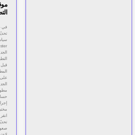
التط
في ع
تحديً
الجد
قبل 
المط
الجد
مطور
حساب
انقر 
تحديً
صعوب
لاختب