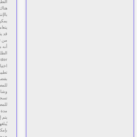
التطب
هناك
بالإن
يمكن 
يتعام
قد ي
من ت
أنه 
اختبا
بفضل
للمطو
تسجيل
للمطو
يتم إ
يُبلغ
بإمكا
جوجل 