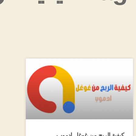
كيفية الربح من غوغل ادموب