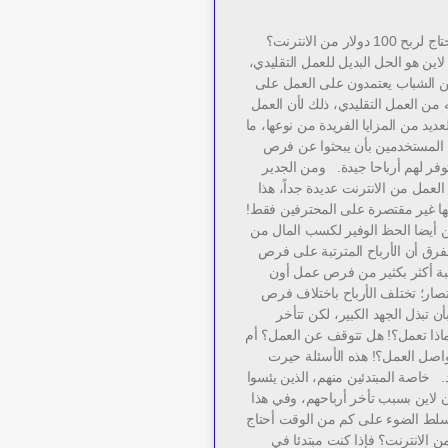
كم من الوقت أحتاج لربح 100 دولار من الانترنت؟
اين هو الحل البديل للعمل التقليدي،
من الشباب يعتمدون على العمل على
ه من العمل التقليدي، ذلك لأن العمل
لعديد من المزايا الفريدة من نوعها، ما
 المستخدمين بأن يبحثوا عن فرص
وفر لهم أرباحا جيدة. ومن الجدير
لعمل من الانترنت عديدة جداً، هذا
نها غير مقتصرة على المحترفين فقط!
ين أيضا الحظ الوفير لكسب المال من
لفرق أن الأرباح المترتبة على فرص
بة أكثر بكثير من فرص عمل أون
صار؛ تختلف الأرباح باختلاف فرص
 تبذل الجهد الكبير، لكن تتأخر
اذا تعمل؟! هل تتوقف عن العمل؟ أم
واصل العمل؟! هذه الأسئلة حيرت
د. خاصة المبتدئين منهم، الذين يئسوا
ن لاين بسبب تأخر أرباحهم، وفي هذا
لط الضوء على كم من الوقت أحتاج
دولار من الانترنت؟ فإذا كنت مبتدئا في