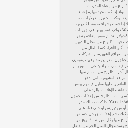
الربح من إنشاء المدونات
ا سواء إذا كنت تجيد مهارة إنشاء
جيدها يمكنك تحقيق الدولارات منها
 إذا قمت بشراء مدونة إلكترونية
من شخص ما ب 30 دولار، فقم ببيعها في جروبات
الفيس بوك ب 80 دولار بعد أم تقوم بإضافة بعض
لات فيها. *الربح من مجال التدوين
ة أكثر الأفراد كسبا للمال من
من المواقع الشهيرة، والشركات
يحتاجون لمدونين محترفين، يقومون
ترافية لهم، سواء بداعي التسويق أو
جال آخر. *الربح من المهام سهلة
المواقع المشهورة التي تدفع
د القائمين عليها مقابل قيامهم ببعض
مشاهدة الإعلانات والرد على
استبيانات. *الربح من إعلانات جوجل
أدسنس “Google Adsense” إذا كنت تمتلك مدونة
أو ووردبريس او حتى قناة على
مكنك نشر إعلانات جوجل أدسنس
أرباح منها بكل سهولة. *الربح من
نج يعمد مجال العمل الحر من أفضل