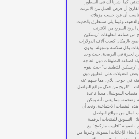
بتدئين كما أشرنا لك في السطور
لقارئ أن فرص العمل من الانترنت
تناسب أي فرد حسب مؤهلاته
والذهنية، وفيما يلي سنتطرق بالحديث
لربح السريع من الانترنت
بح من صناعة التطبيقات “ريسكين
أصبح بالإمكان كسب آلاف الدولارات
يقات بكل سلاسة وسهولة، ودون
رد لخبرة في البرمجة، حيث وجد
ة لصناعة التطبيقات دون الحاجة
ي “ريسكين للتطبيقات” حيث يقوم
عض التعديلات على التطبيق دون
فته في جوجل بلاي، مما يسهم عنه
رات. *الربح من خلال مواقع التواصل
 منصات السوشيال ميديا قاعدة
ة وضخمة، مما يعني، أنه يمكن
هذه المنصات الاجتماعية، ونجد أن
المال من مواقع التواصل
ا؛ التسويق للمنتجات الرقمية
 بالعمولة “افلييت ماركتنج” بيع
. إنشاء الإعلانات الممولة. وغيرها من
 في تحقيق الربح من مواقع