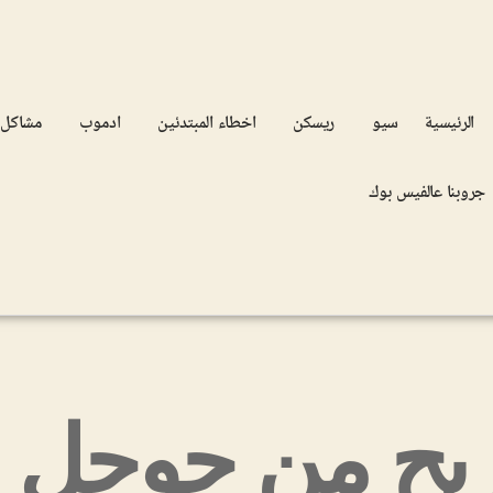
الرئيسية
سيو
ريسكن
اخطاء المبتدئين
ادموب
مشاكل
جروبنا عالفيس بوك