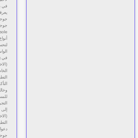
في ب
يعرق
جوجل 
جوجل
أنواع
لتحسي
الواس
ف
(الاخ
الخا
التطب
التأ
وخالي
للمست
التجر
(الا
التط
دعوات
جوجل