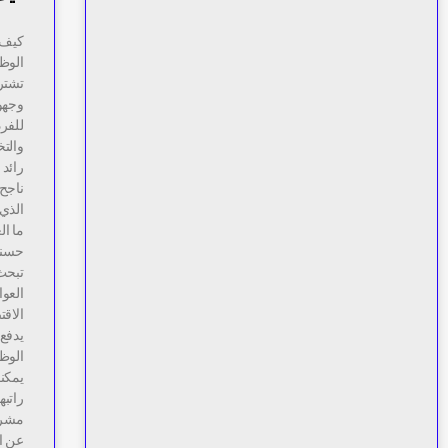
كيف ت
الوظي
تشترط
وجهود
للفرد
والت
رائد
ناجح
الذي
ما ال
حسنا،
تبحث
العوا
الاقت
يدفع 
الوظ
يمكنك
مشروع
عن ال