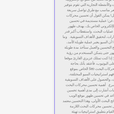
والأنشطة التجارية التي تقوم بتوفير
سعر مناسب مع طرق تواصل سريعة
! يمكن القول أن تحسين محركات
Se عبارة عن؛ عملية مستديمة في تحسين
إلكتروني الخاص بك، بهدف ظهور
ن عمليات البحث، واستقطاب أكبر قدر
ارات، لتحقيق الأهداف التسويقية. وما
! أن السيو يعتبر عملية طويلة الأمد،
ئج التحسين والعمل ستأخذ مدة طويلة
ور حتى يتمكن المستخدم من رؤية
 إذا كنت تمتلك عزيزي القارئ موقعا
 على اليوتيوب، فأعتقد بأنك بحاجة
ماسة بتحسين محركات البحث Seo الخاص بموقع
هم استراتيجيات السيو المختلفة،
ث، والحصول على الأهداف التسويقية
ع. أهمية تحسين محركات البحث
سات أشارت إلى مدى أهمية تحسين
اعد في تحسين ظهور موقع الويب
ج البحث الأولى، وهذا التحسين معتمد
 تحسين محركات البحث اللازمة
لقيام بتطبيق استراتيجيات تهيئة