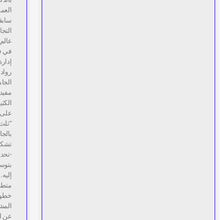
العمل
سابق
التجا
عالم 
في ف
إدارة
رواد 
الجا
مفيدة
الكثي
على 
“ثلث”
بالج
تشكل
-تحدي
بتوسي
إليه.
متطلب
خطوة.
المشر
عن ال