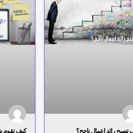
 تصبح رائد اعمال ناجح؟
كيف تقوم ب