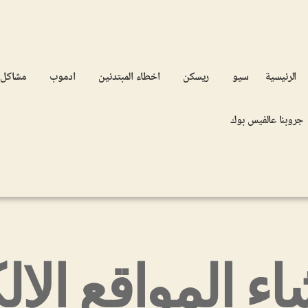
الرئيسية
سيو
ريسكن
اخطاء المبتدئين
ادموب
مشاكل
جروبنا عالفيس بوك