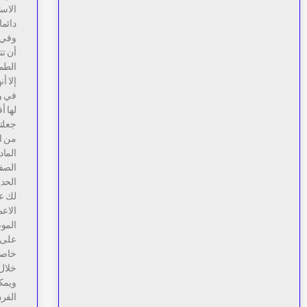
الاست
دائم
وفي 
أن تت
الطم
إلا أ
في و
لها أ
جعلته
من ال
الما
الصفا
الحدي
لك عز
الاع
الموض
على 
خاصة 
خلال
ويمكن
الفرد