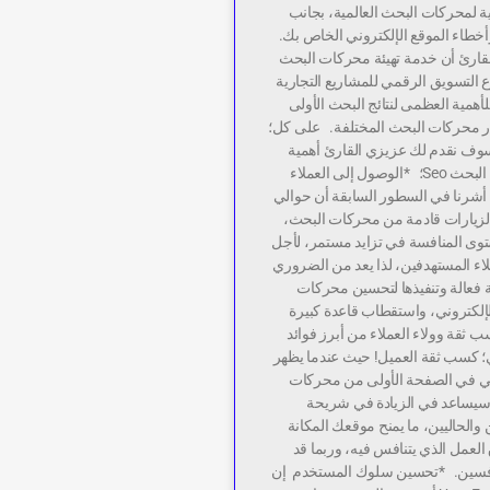
نية لمحركات البحث العالمية، بجانب
طاء الموقع الإلكتروني الخاص بك.
لقارئ أن خدمة تهيئة محركات البحث
 التسويق الرقمي للمشاريع التجارية
لأهمية العظمى لنتائج البحث الأولى
 محركات البحث المختلفة. على كل؛
وف نقدم لك عزيزي القارئ أهمية
تحسين محركات البحث Seo؛ *الوصول إلى العملاء
شرنا في السطور السابقة أن حوالي
الزيارات قادمة من محركات البحث،
توى المنافسة في تزايد مستمر، لأجل
اء المستهدفين، لذا يعد من الضروري
 فعالة وتنفيذها لتحسين محركات
إلكتروني، واستقطاب قاعدة كبيرة
 ثقة وولاء العملاء من أبرز فوائد
 كسب ثقة العميل! حيث عندما يظهر
ني في الصفحة الأولى من محركات
سيساعد في الزيادة في شريحة
 والحاليين، ما يمنح موقعك المكانة
لعمل الذي يتنافس فيه، وربما قد
افسين. *تحسين سلوك المستخدم إن