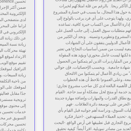
 الأكثر ربحا. بالرغم من قلة امتلاكهم لخبرات
ضمن أكثر الإجرا
ة حول هذا المجال، ما يسبب في خسارة المشروع
الإلكترونية الم
ري، ولهذا يتوجب على أي فرد يرغب بالولوج إلى
لدى متصفحي المو
إدارة الأعمال من اكتساب خبرة كافية، تساعده
لزاما على المحر
هم متطلبات سوق العمل، إلى جانب العمل على
الإلكتروني في الن
 المشروع وتطويره وتنميته. ونجد أن الكثير من
عن ذلك زيادة الت
الأعمال الدوليين يتفقون على أن الشهادات
زيادة نسبة المبي
معية ليست من ضمن أساسيات النجاح! هي تعتبر
تهيئة محركات ال
 لكنها ليست عامل محوري! ويؤيد هذه المقولة
الارتداد لموقع ا
ر من المليارديرات الذين لم يتمكنوا من الحصول
تقييم موقع الويب
شهادة جامعية. وبحسب الإحصائيات، فإن حوالي
الترافيك لموقعك 
 من ريادي الأعمال لم يتمكنوا من الالتحاق
زيادة المبيعات،
امعة، وعلى العموم! نلاحظ أن هذه الخطوات
من ناحية التكلف
 الأهمية البالغة لدى كل صاحب مشروع تجاري؛
لموقعك على الو
د خدمة أو منتج لحل مشكلة أو سد حاجة. -القيام
جدًا مقابل فعالي
ع نطاق القدرات والمهارات وإضافة مهارة جديدة
ترويجية مستمرة ت
 -الحرص على توسعة دائرة العلاقات. -فهم
إلى محتوى موقع 
ات السوق، ودراسة أهم جوانبه قبل القيام بأي
 -تحديد العملاء المستهدفين. -اختبار فكرة
التسويق عبر محر
وع التجاري قبل تطبيقها في أرض الواقع. -البحث
عديد من مصادر تمويلية. اقرأ أيضاً؛ كيفية تحقيق
تكلفة خدمات ال