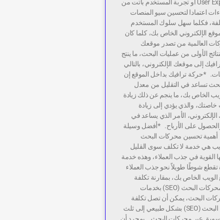
تحسين User Experience أو تجربة المستخدم باتت من
ءات اعتمادا لتحسين سيو المنصات
ختلفة، فكلما سهل سلوك المستخدم
قع الإلكتروني الخاص بك، كلما كان
كات العالمية من تصدر موقعك
تائج الأولى من عمليات البحث، ما ينتج
رافيك إلى موقعك الإلكتروني، بالتالي
عات. *حركة ترافيك بداخل الموقع إن
بحث تساعد في التقليل من معدل
لويب الخاص بك، ما ينجم عن ذلك زيادة
 خاصتك، والذي يؤدي إلى زيادة
الإلكتروني، الأمر الذي يساعد في
 والحصول على الأرباح. *أفضل وسيلة
ة أهمية تحسين محركات البحث
يب هي خدمة لا تكلف سوى القليل
تها القوية في جذب العملاء، وهذه خدمة
قطع شوطًا طويلاً نحو جذب العملاء
الويب الخاص بك، بمقارنة تكلفة
خدمات تحسين محركات البحث (SEO) بخدمات
كات البحث، يمكن أن تصل تكلفة
تحسين محركات البحث (SEO) بشكل طبيعي إلى ثلث
تسويق عبر محركات البحث. بمجرد أن