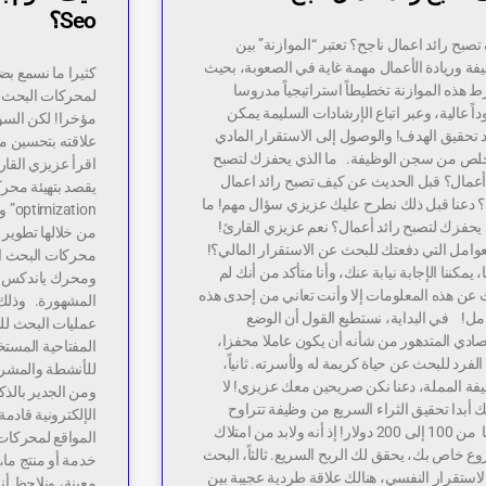
Seo؟
صبح رائد اعمال ناجح؟ تعتبر “الموازنة” بين
فة وريادة الأعمال مهمة غاية في الصعوبة، بحيث
كثيرا ما نسمع بض
 هذه الموازنة تخطيطاً استراتيجياً مدروسا
لمحركات البحث، 
اً عالية، وعبر اتباع الإرشادات السليمة يمكن
مؤخرا! لكن السؤا
 تحقيق الهدف! والوصول إلى الاستقرار المادي
خلص من سجن الوظيفة. ما الذي يحفزك لتصبح
اقرأ عزيزي القار
 أعمال؟ قبل الحديث عن كيف تصبح رائد اعمال
؟ دعنا قبل ذلك نطرح عليك عزيزي سؤال مهم! ما
 يحفزك لتصبح رائد أعمال؟ نعم عزيزي القارئ!
من خلالها تطوير 
عوامل التي دفعتك للبحث عن الاستقرار المالي؟!
محركات البحث ا
 يمكننا الإجابة نيابة عنك، وأنا متأكد من أنك لم
ومحرك ياندكس و
 عن هذه المعلومات إلا وأنت تعاني من إحدى هذه
المشهورة. وذلك 
مل! في البداية، نستطيع القول أن الوضع
عمليات البحث لل
صادي المتدهور من شأنه أن يكون عاملا محفزا،
المفتاحية المستخ
الفرد للبحث عن حياة كريمة له ولأسرته. ثانياً،
للأنشطة والمشرو
يفة المملة، دعنا نكن صريحين معك عزيزي! لا
 أبدا تحقيق الثراء السريع من وظيفة تتراوح
الإلكترونية قادم
راتبها من 100 إلى 200 دولار! إذ أنه ولابد من امتلاك
المواقع لمحركات 
 خاص بك، يحقق لك الربح السريع. ثالثاً، البحث
خدمة أو منتج ما
استقرار النفسي، هنالك علاقة طردية عجيبة بين
معينة، ونلاحظ أنه