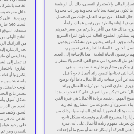
قرار المالي والاستقرار النفسي، ذلك لأن الوظيفة
الخاصة بالشركات 
ا ما تكون مرتبطة بساعات محدودة وبراتب محدود!
بدائل متنوعة ب
حال التخلف عن موعد العمل، فإنك من المحتمل
ومريحة. على كل
عرض للإهانة والطرد من رئيس عملك. رابعاً،
البحث o
وح، هنالك فئة من الأفراد بالرغم من صغر عمرهم
صفحات الموقع ال
نهم يمتلكون الطموح العالية في بلوغ الثراء السريع
النتائج الأولى م
قت وجيز، فتراهم يبحثون عن مشكلات ويجدون
من الترافيك الزي
فضل الحلول، فالفطنة التجارية في نفوسهم،
تجدر الإشارة إليه
م يرفضون الحياة العادية. هذا بالإضافة إلى العديد
وهذا يعني أن نتا
عوامل المحفزة التي تدفع الفرد للحلم بالاستقرار
قد تصل إلى الشه
دي وتكوين مشاريع تجارية خاصة به. ما هي
الفارق! باختصار؛
ت التي تحتاجها لتصبح رائد أعمال ناجح؟ قبل
إلكترونيا أو قناة
ث عن أبرز صفات رائد الأعمال، دعنا أولا نوضح
يزي القارئ الصورة من “ريادة الأعمال ورائد
الويب خاصتك، وف
مال” حتى تتمكن من التعرف على كافة جوانب هذا
لتصدر نتائج البح
وع المهم. _يقصد بريادة الأعمال؛ هي قدرة الفرد
بشكل أسهل وأسر
بناء مشروع أو مجموعة من المشاريع التجارية
العديد من الدرا
به، وذلك لتحقيق الأهداف المالية منها، وذلك من
السيو، وكيف يس
 إدارة المشروع التجاري وتوسعته بشكل ناجح،
الخاص بك في نتائ
 تعريف مفهوم ريادة الأعمال على أنه، قدرة
على وجود عوامل
 على الحركة أو ابتكار خدمة أو منتج ما أو إحداث
للتصدر، ومن ثم ا