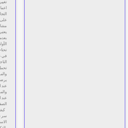
تغيير
اعمال
التجا
على 
مشاري
يعتب
بعدم
الآوا
تحتاج
في عد
النا
تحمل
والم
يرضى 
عند ا
والم
عند ا
الصف
كيف ت
سر ن
الاست
بالذك