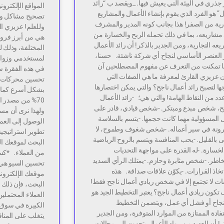
 جذري في البيئة التي يعيش فيها. _ويقصد ب “رائد
المواقع الإلكترو
” هو الفرد الذي يقوم بإنشاء الأعمال والمشاريع
تصحيح مشاكل وأخ
رية من الصفر! هذا بجانب كونه المدير والمشرف
وللعلم! عزيزي ا
مشاريعه، بما في ذلك تحمله الربح والخسارة من
هي من أبرز فروع
عه التجارية، ومن الجدير بالذكر! أن رائد الأعمال
المختلفة، وذلك ل
ر العنصر الأساسي لنجاح أي شركة ناشئة. حسنا،
لمستخدمي وزوار
ا تمكنت من التعرف عن مفهوم المصطلحين آن
في هذه الفقرة س
ن عزيزي القارئ لمعرفة ما هي الصفات التي
ها لتصبح رائد أعمال ناجح؟ والتي يمكن اختصارها
بشكل أسرع كما أ
د من النقاط الهامة! والتي هي؛ -رائد الأعمال
70% من مصدر 
جح، شخص مبدع ومبتكر. -شخص قيادي، قادر على
ولهذا نرى أن مس
 المسؤولية مهما كانت حجمها. -يتسم بالسلاسة
الوصول إلى العمل
رونة في سير أعماله. -شخص شغوف وطموح، لا
تطوير استراتيجية
بالقليل. -يحب المنافسة ويتسم بالروح الرياضية
البحث لموقعك ال
لخسارة. -له القدرة على مواجهة التحديات
من العملاء. *كسب
خاطر. -شخص مثابرة وحازم. -يمتلك الرأي السديد
تحسين السيو هي؛
تخاذ القرارات. -يكوّن علاقات صداقة. هذه
موقعك الإلكترو
ات لا تجتمع إلا في شخص ريادي أعمال ناجح فقط!
البحث، فإن ذلك 
كون ريادي أعمال ناجح؟ يعتبر التخطيط الجيد هو
العملاء المحتملين
جاح أو فشل أي عمل، ويتضمن التخطيط
الكبيرة في سوق ا
فادة الممتازة من الموارد المتوفرة، ومن الجدير
يتغلب على المن
ر! أن العديد من رواد الأعمال يتجهون إلى مجالات