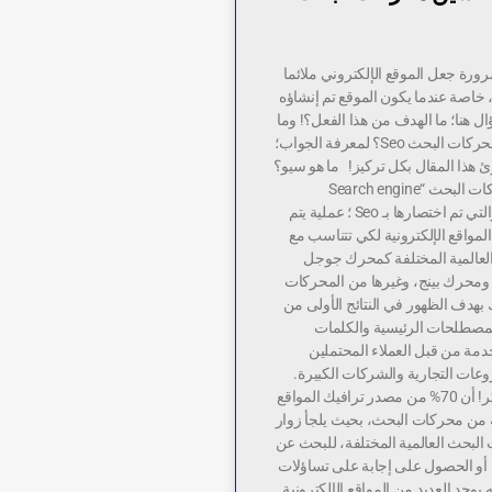
رورة جعل الموقع الإلكتروني ملائما
خاصة عندما يكون الموقع تم إنشاؤه
ل هنا؛ ما الهدف من هذا الفعل؟! وما
علاقته بتحسين محركات البحث Seo؟ لمعرفة الجواب؛
ئ هذا المقال بكل تركيز! ما هو سيو؟
يقصد بتهيئة محركات البحث “Search engine
optimization” والتي تم اختصارها بـ Seo ؛ عملية يتم
المواقع الإلكترونية لكي تتناسب مع
لعالمية المختلفة كمحرك جوجل
محرك بينج، وغيرها من المحركات
بهدف الظهور في النتائج الأولى من
مصطلحات الرئيسية والكلمات
دمة من قبل العملاء المحتملين
عات التجارية والشركات الكبيرة.
ومن الجدير بالذكر! أن 70% من مصدر ترافيك المواقع
ة من محركات البحث، بحيث يلجأ زوار
البحث العالمية المختلفة، للبحث عن
، أو الحصول على إجابة على تساؤلات
 يوجد العديد من المواقع الإلكترونية