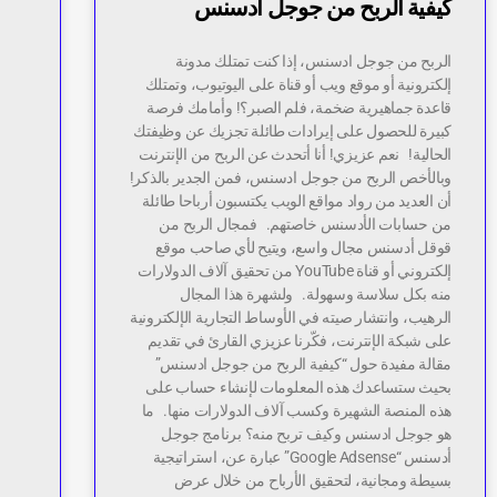
كيفية الربح من جوجل ادسنس
الربح من جوجل ادسنس، إذا كنت تمتلك مدونة
إلكترونية أو موقع ويب أو قناة على اليوتيوب، وتمتلك
قاعدة جماهيرية ضخمة، فلم الصبر؟! وأمامك فرصة
كبيرة للحصول على إيرادات طائلة تجزيك عن وظيفتك
الحالية! نعم عزيزي! أنا أتحدث عن الربح من الإنترنت
وبالأخص الربح من جوجل ادسنس، فمن الجدير بالذكر!
أن العديد من رواد مواقع الويب يكتسبون أرباحا طائلة
من حسابات الأدسنس خاصتهم. فمجال الربح من
قوقل أدسنس مجال واسع، ويتيح لأي صاحب موقع
إلكتروني أو قناة YouTube من تحقيق آلاف الدولارات
منه بكل سلاسة وسهولة. ولشهرة هذا المجال
الرهيب، وانتشار صيته في الأوساط التجارية الإلكترونية
على شبكة الإنترنت، فكّرنا عزيزي القارئ في تقديم
مقالة مفيدة حول “كيفية الربح من جوجل ادسنس”
بحيث ستساعدك هذه المعلومات لإنشاء حساب على
هذه المنصة الشهيرة وكسب آلاف الدولارات منها. ما
هو جوجل ادسنس وكيف تربح منه؟ برنامج جوجل
أدسنس “Google Adsense” عبارة عن، استراتيجية
بسيطة ومجانية، لتحقيق الأرباح من خلال عرض