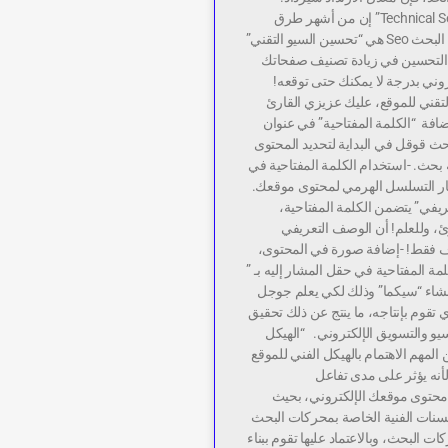
“السيو التقني\Technical Seo” إن من أشهر طرق
تحسين محركات البحث Seo هي “تحسين السيو التقني”
التحسين في زيادة تصنيف صفحاتك
روني بدرجة لا يمكنك حتى توقعه!
تقني للموقع، عليك عزيزي القارئ
افة “الكلمة المفتاحية” في عنوان
ث قوقل في البداية لتحديد المحتوى
ة بحث. -استخدام الكلمة المفتاحية في
ار التسلسل الهرمي لمحتوى موقعك.
يفي” يتضمن الكلمة المفتاحية،
ئ، وللعلم! أن الوصف التعريفي
 160 حرف فقط! -إضافة صورة في المحتوى،
ة المفتاحية في حقل المشار إليه بـ ”
إنشاء “سيكما” وذلك لكي يعلم جوجل
ي تقوم بإنتاجه، ما ينتج عن ذلك تحقيق
سيو والتسويق الإلكتروني. “الهيكل
المهم الاهتمام بالهيكل الفني للموقع
لأنه يؤثر على مدى تفاعل
حتوى موقعك الإلكتروني، بحيث
حسنات الفنية الخاصة بمحركات البحث
ت البحث، وبالاعتماد عليها تقوم ببناء