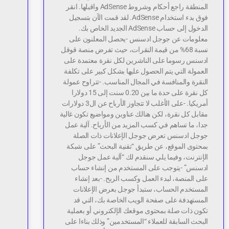
المنطقة راجع أحكام وشروط AdSense واقبلها. انقر
فوق بدء استخدام AdSense. لقد قمت الآن بتسجيل
الدخول إلى حساب AdSense الجديد الخاص بك.
معلومات عن جوجل ادسنس -يحصل المعلنون على
نسبة 68% من قيمة النقرات، حيث تفرض منصة قوقل
ادسنس رسوما على الناشرين لكل نقرة معتمدة على
العمولة التي يتم الحصول عليها بشكل كبير على تكلفة
النقرة والمنافسة في المجال المناسب. -تتراوح عمولة
كل نقرة على حدة ما بين 0.20 سنت إلى 15 دولارا
أمريكيا. -على الأغلب لا تتجاوز الأرباح عن ال3 دولارات
مقابل كل نقرة، لكن هنالك عناوين ومواضيع تكون غالية
جدا، ما تساهم في كسب المزيد من الأرباح. آلية عمل
جوجل ادسنس تعرض جوجل الإعلانات ذات الصلة
بمحتوى الموقع، عن طريق “تقنية البحث” على شبكة
الإنترنت، وفيما يلي سنقدم لك “آلية عمل جوجل
ادسنس” -يتوجب على المستخدم من إنشاء حساب
على المنصة، لبدء العمل وكسب الربح. -بعد إنشاء
المستخدم الحساب، ستبدأ جوجل بعرض الإعلانات
المستهدفة على صفحة الويب الخاصة بك، التي قد
تكون ذات صلة بمحتوى موقعك الإلكتروني أو بعملية
البحث السابقة للعملاء “المستخدمين” وذلك بناءا على