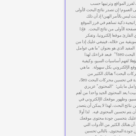
لفرز المواقع وترتيبها حسب
 العموم! إن تصدر نتائج البحث الأولى
ليس بالأمر الهين! إذ أن ذلك
اتيجية ذكية تساهم في فرز الموقع
صفحة الأولى من نتائج البحث. فإذا
لقارئ موقعا إلكترونيا، وتفكر
يقية من خلاله، فينبغي عليك إذا من
 المفيد الذي هو بعنوان “ما هي عوامل
تحسين محركات البحث seo؟” فبعد قراءتك لهذا
هلا لفهم أساسيات السيو، وكيفية
قع الإلكتروني بكل سهولة. ما هي
ات البحث؟ هنالك الكثير من
العوامل المساعدة في تحسين محركات البحث Seo،
وامل ما يلي؛ “المحتوى” عزيزي
يت! يعد المحتوى الجيد واحدا من أهم
يو، وظهور موقعك الإلكتروني في
 نتائج البحث، لهذا لا يمكن أن يتصدر
ن يتم تحسين المحتوى فيه. لذا أولا
ليك بتحسين جودة محتوى موقعك
أن هنالك الكثير من الأدوات التي
جودة المحتوى، بالتالي تحسين