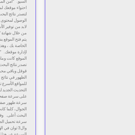
السيو. “أمن الم
احتواء موقعك لمح
لتصدر نتائج البحث
الوصول لمحتوى 
لابد من توفير ال
يتم فتح الموقع 
الخاصة بك ، وهذ
لإدارة موقعك. “
الموقع كانت وما
تصدر نتائج البح
قوقل وباقي محركا
الظهور في نتائج
للمواقع الأسرع ت
التحديث الجديد ل
على سرعة صفحة ا
سرعة ظهور صفحة
الجوال، كلما كا
البحث أعلى. وف
سرعة تحميل الصفح
وال3 ثوان ف
السرعة عن هذا ال