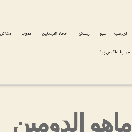
الرئيسية
سيو
ريسكن
اخطاء المبتدئين
ادموب
مشاكل
جروبنا عالفيس بوك