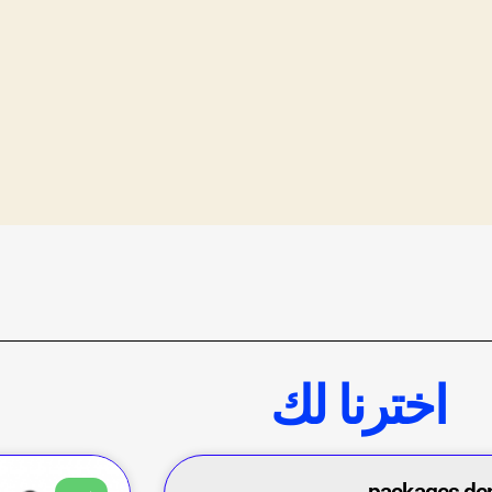
اخترنا لك
packages d
سيو