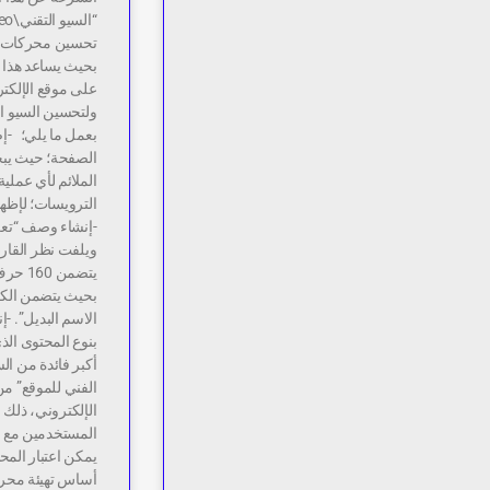
بحيث يساعد هذا 
على موقع الإلكت
ولتحسين السيو ال
بعمل ما يلي؛ -إض
الصفحة؛ حيث يبح
الملائم لأي عملي
الترويسات؛ لإظه
-إنشاء وصف “تعر
ويلفت نظر القار
يتضمن
بحيث يتضمن الكلم
الاسم البديل”. -
بنوع المحتوى الذ
أكبر فائدة من ال
الفني للموقع” من 
الإلكتروني، ذلك 
المستخدمين مع م
يمكن اعتبار الم
أساس تهيئة محركا