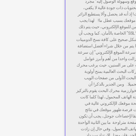
وقع وسهولة الوصول إليه” مجرد
تويات ذات جودة عالية لا يكفي،
! إذ أنه قد يحصل وألا يستطيع الزائر
موقعك بسبب عطل ما! لهذا يجب
أمن للموقع الإلكتروني، حيث يتم ذلك
من خلال شهادة “SSL” الخاصة بالأمان، كما ويجب أن
بشكل صحيح على كافة نسخ الدومينات
ا يتم من خلال شراء أفضل استضافة
سرعة الموقع الإلكتروني” إن سرعة
زالت واحدا من أهم وأبرز عوامل
ث على مر السنين، حيث يرغب محرك
ت البحث العالمية بمنح أولوية
 البحث الأولى من صفحات الويب
حميلا. ومن الجدير بالذكر! أن
خوارزمية محرك البحث يقوم بالتركيز
لهاتف المحمول، لهذا كلما كانت
 موقعك الإلكتروني عالية في
نت فرصة ظهور موقعك في نتائج
قا لإحصاءات جوجل، يجب أن تكون
ة متراوحة ما بين الثانية الواحدة
ي الهاتف المحمول، وفي حال إن زادت
حد، فإن معدل الارتداد سيزداد.