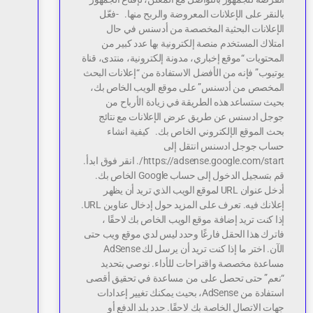
بالنقر على الإعلانات المعروضة والربح منها. -فعّل
الإعلانات البحثية المخصصة من أدسنس في حال
امتلاك المستخدم منصة إلكترونية بها عدد كبير من
المحتويات “موقع إخباري، مدونة إلكترونية، منتدى، قناة
يوتيوب” فإنه من الأفضل الاستفادة من “إعلانات البحث
المخصص من أدسنس” على موقع الويب الخاص بك،
بحيث ستساعد هذه الطريقة في زيادة الأرباح من
جوجل ادسنس عن طريق عرض الإعلانات مع نتائج
بحث الموقع الإلكتروني الخاص بك. كيفية انشاء
حساب جوجل ادسنس انتقل إلى
https://adsense.google.com/start/. انقر فوق ابدأ.
قم بتسجيل الدخول إلى حساب Google الخاص بك.
أدخل عنوان URL لموقع الويب الذي تريد أن يظهر
إعلانك فيه. تعرف على المزيد حول إدخال عناوين URL.
إذا كنت تريد إضافة موقع الويب الخاص بك لاحقًا ،
فاترك هذا الحقل فارغًا وحدد ليس لدي موقع ويب حتى
الآن. اختر ما إذا كنت تريد أن يرسل لك AdSense
مساعدة مخصصة واقتراحات للأداء. نوصي بتحديد
“نعم” حتى تحصل على من مساعدة في تحقيق أقصى
استفادة من AdSense، بحيث يمكنك تغيير إعدادات
جهات الاتصال الخاصة بك لاحقًا. حدد بلد الدفع أو