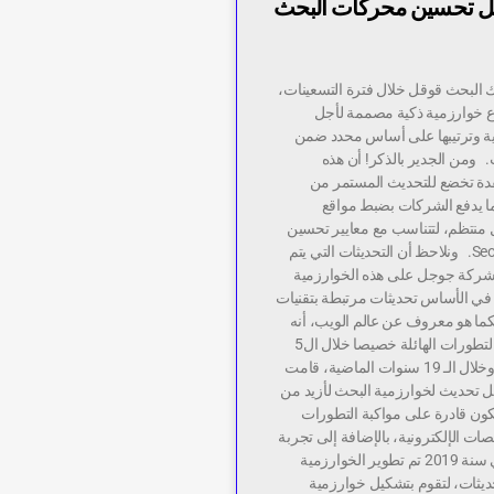
ل تحسين محركات البحث
 البحث قوقل خلال فترة التسعينات،
اع خوارزمية ذكية مصممة لأجل
نية وترتيبها على أساس محدد ضمن
ث. ومن الجدير بالذكر! أن هذه
قدة تخضع للتحديث المستمر من
 يدفع الشركات بضبط مواقع
 منتظم، لتتناسب مع معايير تحسين
محركات البحث Seo. ونلاحظ أن التحديثات التي يتم
شركة جوجل على هذه الخوارزمية
 في الأساس تحديثات مرتبطة بتقنيات
كما هو معروف عن عالم الويب، أنه
يشهد العديد من التطورات الهائلة خصيصا خلال ال5
أعوام الماضية. وخلال الـ 19 سنوات الماضية، قامت
تحديث لخوارزمية البحث لأزيد من
 تكون قادرة على مواكبة التطورات
صات الإلكترونية، بالإضافة إلى تجربة
المستخدم. وفي سنة 2019 تم تطوير الخوارزمية
ديثات، لتقوم بتشكيل خوارزمية