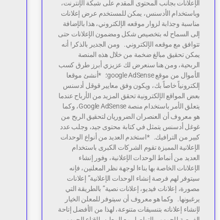
الإعلانات بجانب المحتوى المقدم على شبكة الإنترنت،
وباستخدام الأدسنس، يمكن للمستخدم عرض إعلانات
مناسبة وجذابة لزوار موقعه الإلكتروني، هذا بالإضافة
إلى السماح له بتخصيص شكل ومضمون الإعلانات حتى
تتوافق مع موقعه الإلكتروني. ومن الجدير بالذكر! أنه
يمكن تحقيق مبالغ ضخمة من خلال هذه المنصة
الربحية، ومن هنا سنعرض لك عزيزي أبرز طرق كسب
الأموال من موقع google AdSense؛ *أنشئ موقعا
إلكترونياً خاصاً بك، ويكون وفق معايير قوقل أدسنس
بعض المواقع الإلكترونية تحقق المزيد من الأرباح عندما
يتعلق الأمر باستخدام منصة Google AdSense، وكما
هو معروف أن العنصران الضروريان لتحقيق الربح من
غوغل أدسنس يتمثل في كتابة محتوى جيد، وجلب عدد
كبير من الترافيك. *استخدم العديد من أنواع الوحدات
الإعلانية المميزة تقوم الشركات الكبرى باستخدام
العديد من أنماط الوحدات الإعلانية، وفور إنشاء
الإعلانات الخاصة بها بناءا لوجهة نظر المعلنين، فإنه
سيتوفر لهم فرصة إنشاء الوحدات الإعلانية” إعلانات
مصورة، إعلانات فيديو، إعلانات نصية” بالطريقة التي
يرغبونها. وكما هو معروف أن سيتوفر للمعلن الخيار
لإنشاء إعلاناته بتنسيقات متنوعة، لهذا من الأفضل إتاحة
الفرصة للجمهور بالتواصل مع المعلن، لإقناع الجمهور