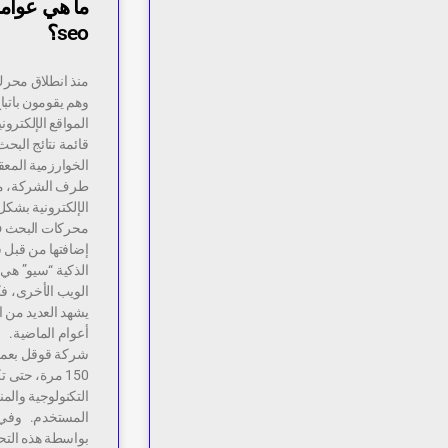
ما هي عوام
seo؟
منذ انطلاق محرك
وهم يقومون باتب
المواقع الإلكترو
قائمة نتائج البح
الخوارزمية المع
طرف الشركة، ما
الإلكترونية بشكل
إضافتها من قبل 
الذكية “سيو” هي
الويب الأخرى، ف
شركة قوقل بعمل 
150 مرة، حتى
التكنولوجية والمن
بواسطة هذه التح