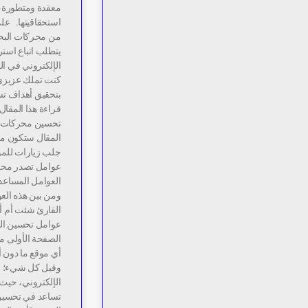
معقدة ومتطورة، 
استحقاقيتها. على
من محركات البحث 
يتطلب اتباع استر
الإلكتروني في ال
كنت تملك عزيزي ا
بتحقيق أهداف تسو
قراءة هذا المقال
المقال ستكون مؤ
جلب زيارات للمو
عوامل تصدر محرك
ومن بين هذه الع
القارئ شئت أم أب
عوامل تحسين الس
الصفحة الأولى من
أي موقع ما دون أ
وقبل كل شيء؛ ع
الإلكتروني، حيث 
تساعد في تحسين 